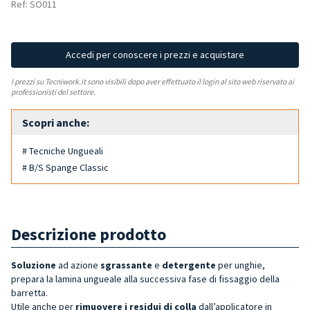
Ref: SO011
Accedi per conoscere i prezzi e acquistare
I prezzi su Tecniwork.it sono visibili dopo aver effettuato il login al sito web riservato ai
professionisti del settore.
Scopri anche:
# Tecniche Ungueali
# B/S Spange Classic
Descrizione prodotto
Soluzione
ad azione
sgrassante
e
detergente
per unghie,
prepara la lamina ungueale alla successiva fase di fissaggio della
barretta.
Utile anche per
rimuovere i residui di colla
dall’applicatore in