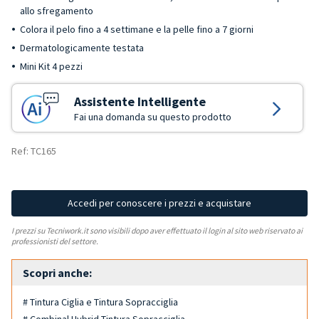
allo sfregamento
Colora il pelo fino a 4 settimane e la pelle fino a 7 giorni
Dermatologicamente testata
Mini Kit 4 pezzi
Assistente Intelligente
Fai una domanda su questo prodotto
Ref: TC165
Accedi per conoscere i prezzi e acquistare
I prezzi su Tecniwork.it sono visibili dopo aver effettuato il login al sito web riservato ai
professionisti del settore.
Scopri anche:
# Tintura Ciglia e Tintura Sopracciglia
# Combinal Hybrid Tintura Sopracciglia