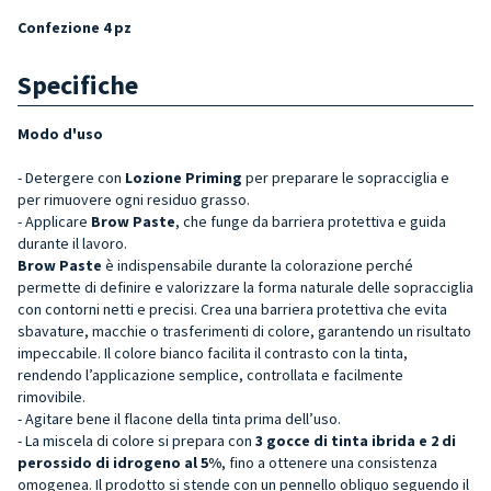
Confezione 4 pz
Specifiche
Modo d'uso
- Detergere con
Lozione Priming
per preparare le sopracciglia
e
per rimuovere ogni residuo grasso.
- Applicare
Brow Paste
, che funge da barriera protettiva e guida
durante il lavoro.
Brow Paste
è indispensabile durante la colorazione perché
permette di definire e valorizzare la forma naturale delle sopracciglia
con contorni netti e precisi. Crea una barriera protettiva che evita
sbavature, macchie o trasferimenti di colore, garantendo un risultato
impeccabile. Il colore bianco facilita il contrasto con la tinta,
rendendo l’applicazione semplice, controllata e facilmente
rimovibile.
- Agitare bene il flacone della tinta prima dell’uso.
- La miscela di colore si prepara con
3 gocce di tinta ibrida e 2 di
perossido di idrogeno al 5%
, fino a ottenere una consistenza
omogenea. Il prodotto si stende con un pennello obliquo seguendo il