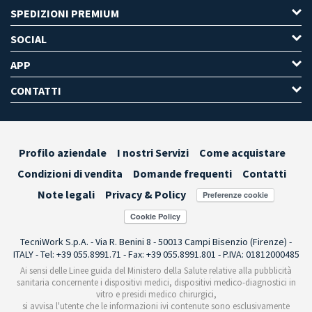
SPEDIZIONI PREMIUM
SOCIAL
APP
CONTATTI
Profilo aziendale
I nostri Servizi
Come acquistare
Condizioni di vendita
Domande frequenti
Contatti
Note legali
Privacy & Policy
Preferenze cookie
TecniWork S.p.A. - Via R. Benini 8 - 50013 Campi Bisenzio (Firenze) -
ITALY - Tel: +39 055.8991.71 - Fax: +39 055.8991.801 - P.IVA: 01812000485
Ai sensi delle Linee guida del Ministero della Salute relative alla pubblicità
sanitaria concernente i dispositivi medici, dispositivi medico-diagnostici in
vitro e presidi medico chirurgici,
si avvisa l'utente che le informazioni ivi contenute sono esclusivamente