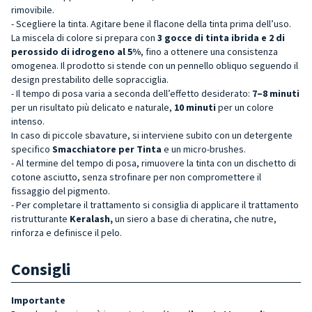
rimovibile.
- Scegliere la tinta. Agitare bene il flacone della tinta prima dell’uso.
La miscela di colore si prepara con
3 gocce di tinta ibrida e 2 di
perossido di idrogeno al 5%
, fino a ottenere una consistenza
omogenea. Il prodotto si stende con un pennello obliquo seguendo il
design prestabilito delle sopracciglia.
- Il tempo di posa varia a seconda dell’effetto desiderato:
7–8 minuti
per un risultato più delicato e naturale,
10 minuti
per un colore
intenso.
In caso di piccole sbavature, si interviene subito con un detergente
specifico
Smacchiatore per Tinta
e un micro-brushes.
- Al termine del tempo di posa, rimuovere la tinta con un dischetto di
cotone asciutto, senza strofinare per non compromettere il
fissaggio del pigmento.
- Per completare il trattamento si consiglia di applicare il trattamento
ristrutturante
Keralash,
un siero a base di cheratina, che nutre,
rinforza e definisce il pelo.
Consigli
Importante