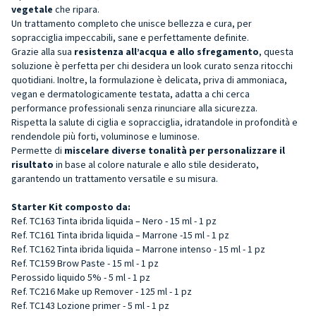
vegetale
che ripara.
Un trattamento completo che unisce bellezza e cura, per
sopracciglia impeccabili, sane e perfettamente definite.
Grazie alla sua
resistenza all’acqua e allo sfregamento
, questa
soluzione è perfetta per chi desidera un look curato senza ritocchi
quotidiani. Inoltre, la formulazione è delicata, priva di ammoniaca,
vegan e dermatologicamente testata, adatta a chi cerca
performance professionali senza rinunciare alla sicurezza.
Rispetta la salute di ciglia e sopracciglia, idratandole in profondità e
rendendole più forti, voluminose e luminose.
Permette di
miscelare diverse tonalità per personalizzare il
risultato
in base al colore naturale e allo stile desiderato,
garantendo un trattamento versatile e su misura.
Starter Kit composto da:
Ref. TC163 Tinta ibrida liquida – Nero - 15 ml - 1 pz
Ref. TC161 Tinta ibrida liquida – Marrone -15 ml - 1 pz
Ref. TC162 Tinta ibrida liquida – Marrone intenso - 15 ml - 1 pz
Ref. TC159
Brow Paste - 15 ml - 1 pz
Perossido liquido 5% - 5 ml - 1 pz
Ref. TC216 Make up Remover - 125 ml - 1 pz
Ref. TC143 Lozione primer - 5 ml - 1 pz