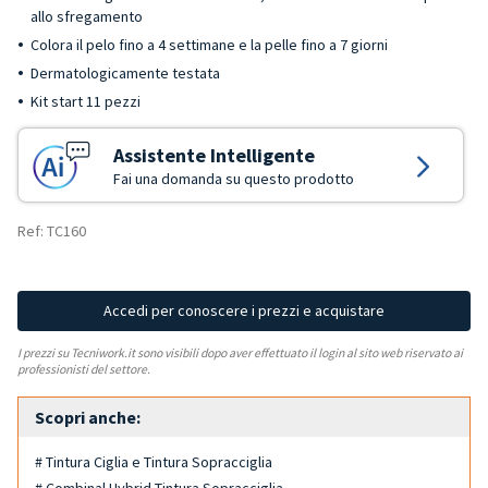
allo sfregamento
Colora il pelo fino a 4 settimane e la pelle fino a 7 giorni
Dermatologicamente testata
Kit start 11 pezzi
Assistente Intelligente
Fai una domanda su questo prodotto
Ref: TC160
Accedi per conoscere i prezzi e acquistare
I prezzi su Tecniwork.it sono visibili dopo aver effettuato il login al sito web riservato ai
professionisti del settore.
Scopri anche:
# Tintura Ciglia e Tintura Sopracciglia
# Combinal Hybrid Tintura Sopracciglia