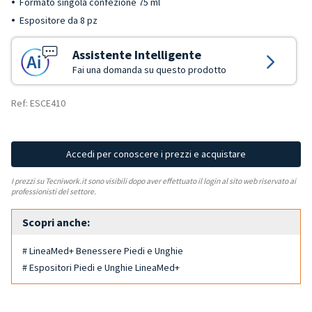
Formato singola confezione 75 ml
Espositore da 8 pz
Assistente Intelligente
Fai una domanda su questo prodotto
Ref: ESCE410
Accedi per conoscere i prezzi e acquistare
I prezzi su Tecniwork.it sono visibili dopo aver effettuato il login al sito web riservato ai
professionisti del settore.
Scopri anche:
# LineaMed+ Benessere Piedi e Unghie
# Espositori Piedi e Unghie LineaMed+