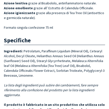
Azione lenitiva
grazie al Bisabololo, antinfiammatorio naturale.
Azione emolliente
grazie all’ Estratto di Calendula Officinale.
Azione igienizzante
grazie alla presenza di Tea Tree Oil (antisettico
e germicida naturale).
Formato
singola confezione
75 ml
Specifiche
Ingredienti
: Petrolatum, Paraffinum Liquidum (Mineral Oil), Cetearyl
Alcohol, Decyl Oleate, Helianthus Annuus Seed Oil (Helianthus Annuus
(Sunflower) Se­ed Oil), Stearyl Glycyrrhetinate, Melaleuca Alternifolia
leaf Oil (Melaleuca Alter­nifolia (Tea Tree) Leaf Oil), Bisabolol,
Calendula Officinalis Flower Extract, Sor­bitan Trioleate, Polyglyceryl-3
Beeswax, Limonene.
La lista degli ingredienti può subire dei cambiamenti, fare sempre
riferimento alla confezione del prodotto per la lista ingredienti
aggiornata.
Il prodotto è fabbricato in un sito produttivo che utilizza solo