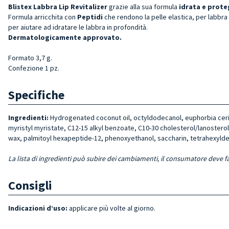
Blistex Labbra Lip Revitalizer
grazie alla sua formula
i
drata e prot
Formula arricchita con
Peptidi
che rendono la pelle elastica, per labbra
per aiutare ad idratare le labbra in profondità.
Dermatologicamente approvato.
Formato 3,7 g.
Confezione 1 pz.
Specifiche
Ingredienti:
Hydrogenated coconut oil, octyldodecanol, euphorbia cerife
myristyl myristate, C12-15 alkyl benzoate, C10-30 cholesterol/lanosterol
wax, palmitoyl hexapeptide-12, phenoxyethanol, saccharin, tetrahexylde
La lista di ingredienti può subire dei cambiamenti, il consumatore deve fa
Consigli
Indicazioni d’uso:
applicare più volte al giorno.