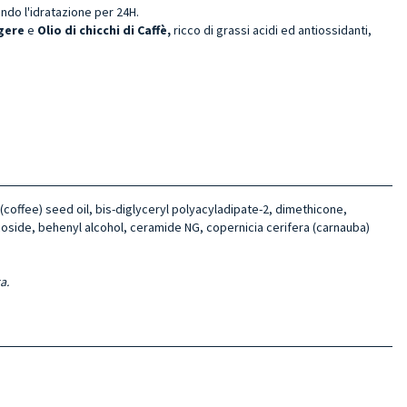
ndo l'idratazione per 24H.
ggere
e
Olio di chicchi di Caffè,
ricco di grassi acidi ed antiossidanti,
(coffee) seed oil, bis-diglyceryl polyacyladipate-2, dimethicone,
ucoside, behenyl alcohol, ceramide NG, copernicia cerifera (carnauba)
a.