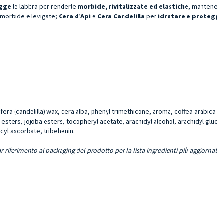
egge
le labbra per renderle
morbide, rivitalizzate ed elastiche
, mantene
 morbide e levigate;
Cera d’Api
e
Cera Candelilla
per
idratare e prote
ra (candelilla) wax, cera alba, phenyl trimethicone, aroma, coffea arabica 
 esters, jojoba esters, tocopheryl acetate, arachidyl alcohol, arachidyl gl
cyl ascorbate, tribehenin.
r riferimento al packaging del prodotto per la lista ingredienti più aggiornat