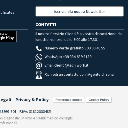
Iscriviti alla nostra Newsletter
tificates
CONTATTI
Il nostro Servizio Clienti è a vostra disposizione dal
lunedì al venerdì dalle 9.00 alle 17.30.
Numero Verde gratuito 800 90 40 55
WhatsApp +39 334 639 8180
Email clienti@tecniwork.it
Richiedi un contatto con l'Agente di zona
legali
Privacy & Policy
Preferenze cookie
55.8991.801 - P.IVA: 01812000485
co-diagnostici in vitro e presidi medico chirurgici,
ofessionali.