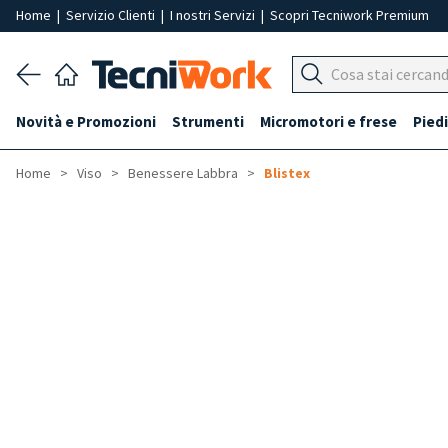
Home
|
Servizio Clienti
|
I nostri Servizi
|
Scopri Tecniwork Premium
Novità e Promozioni
Strumenti
Micromotori e frese
Piedi
Home
Viso
Benessere Labbra
Blistex