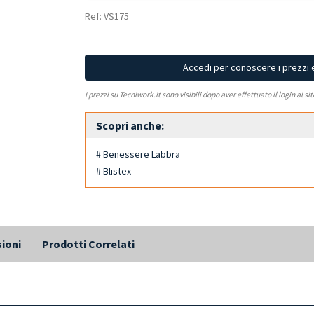
Ref: VS175
Accedi per conoscere i prezzi 
I prezzi su Tecniwork.it sono visibili dopo aver effettuato il login al si
Scopri anche:
# Benessere Labbra
# Blistex
ioni
Prodotti Correlati