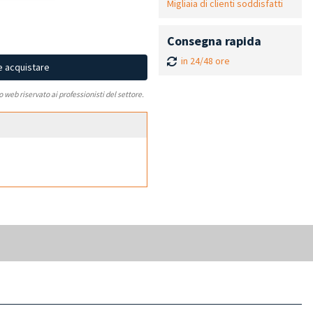
Migliaia di clienti soddisfatti
Consegna rapida
in 24/48 ore
e acquistare
to web riservato ai professionisti del settore.