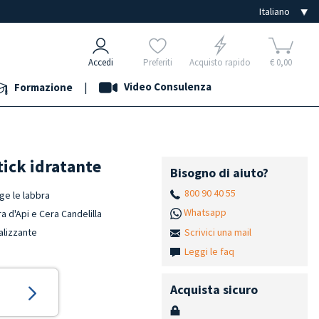
Accedi
Preferiti
Acquisto rapido
€ 0,00
|
Video Consulenza
Formazione
tick idratante
Bisogno di aiuto?
800 90 40 55
gge le labbra
Whatsapp
ra d'Api e Cera Candelilla
Scrivici una mail
alizzante
Leggi le faq
Acquista sicuro