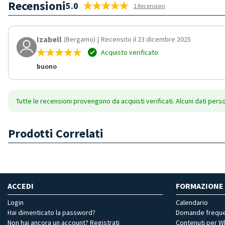
Recensioni
5.0
1 Recensioni
Izabell
(Bergamo)
|
Recensito il 23 dicembre 2025
Acquisto verificato
buono
Tutte le recensioni provengono da acquisti verificati. Alcuni dati pers
Prodotti Correlati
ACCEDI
FORMAZIONE
Login
Calendario
Hai dimenticato la password?
Domande freque
Non hai ancora un account? Registrati
Contenuti per 