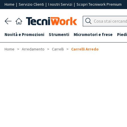
Home
|
Servizio Clienti
|
I nostri Servizi
|
Scopri Tecniwork Premium
Novità e Promozioni
Strumenti
Micromotori e frese
Piedi
Home
Arredamento
Carrelli
Carrelli Arredo