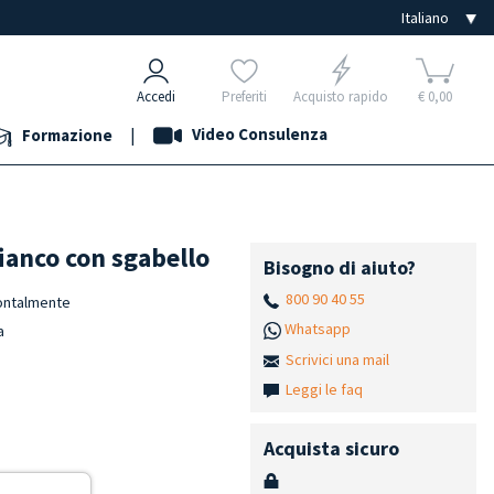
Accedi
Preferiti
Acquisto rapido
€ 0,00
|
Video Consulenza
Formazione
ianco con sgabello
Bisogno di aiuto?
800 90 40 55
frontalmente
Whatsapp
a
Scrivici una mail
Leggi le faq
Acquista sicuro