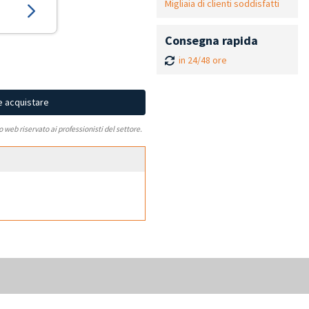
Migliaia di clienti soddisfatti
Consegna rapida
in 24/48 ore
e acquistare
to web riservato ai professionisti del settore.