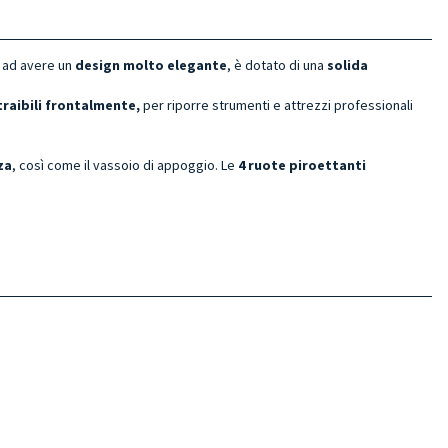
e ad avere un
design molto elegante
, è dotato di una
solida
traibili frontalmente,
per riporre strumenti e attrezzi professionali
za
, così come il vassoio di appoggio. Le
4 ruote piroettanti