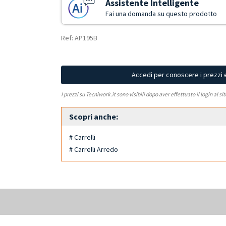
Assistente Intelligente
Fai una domanda su questo prodotto
Ref: AP195B
Accedi per conoscere i prezzi 
I prezzi su Tecniwork.it sono visibili dopo aver effettuato il login al si
Scopri anche:
# Carrelli
# Carrelli Arredo