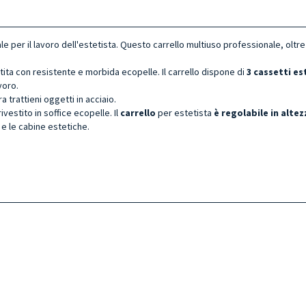
le per il lavoro dell'estetista. Questo carrello multiuso professionale, oltr
tita con resistente e morbida ecopelle. Il carrello dispone di
3 cassetti es
voro.
a trattieni oggetti in acciaio.
rivestito in soffice ecopelle. Il
carrello
per estetista
è regolabile in altez
 e le cabine estetiche.