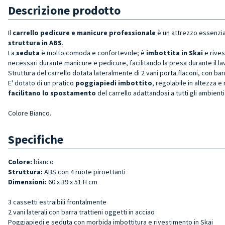
Descrizione prodotto
Il
carrello pedicure e manicure professionale
è un attrezzo essenzia
struttura in ABS
.
La
seduta
è molto comoda e confortevole; è
imbottita in Skai
e rives
necessari durante manicure e pedicure, facilitando la presa durante il la
Struttura del carrello dotata lateralmente di 2 vani porta flaconi, con barr
E' dotato di un pratico
poggiapiedi imbottito
, regolabile in altezza e 
facilitano lo spostamento
del carrello adattandosi a tutti gli ambienti
Colore Bianco.
Specifiche
Colore:
bianco
Struttura:
ABS con 4 ruote piroettanti
Dimensioni:
60 x 39 x 51 H cm
3 cassetti estraibili frontalmente
2 vani laterali con barra trattieni oggetti in acciao
Poggiapiedi e seduta con morbida imbottitura e rivestimento in Skai