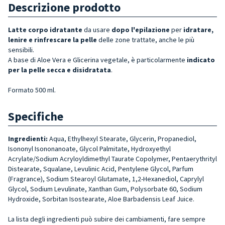
Descrizione prodotto
Latte corpo idratante
da usare
dopo
l'epilazione
per
idratare,
lenire e
rinfrescare la pelle
delle zone trattate, anche le più
sensibili.
A base di Aloe Vera e Glicerina vegetale, è particolarmente
indicato
per la pelle secca e disidratata
.
Formato 500 ml.
Specifiche
Ingredienti:
Aqua, Ethylhexyl Stearate, Glycerin, Propanediol,
Isononyl Isononanoate, Glycol Palmitate, Hydroxyethyl
Acrylate/Sodium Acryloyldimethyl Taurate Copolymer, Pentaerythrityl
Distearate, Squalane, Levulinic Acid, Pentylene Glycol, Parfum
(Fragrance), Sodium Stearoyl Glutamate, 1,2-Hexanediol, Caprylyl
Glycol, Sodium Levulinate, Xanthan Gum, Polysorbate 60, Sodium
Hydroxide, Sorbitan Isostearate, Aloe Barbadensis Leaf Juice.
La lista degli ingredienti può subire dei cambiamenti, fare sempre