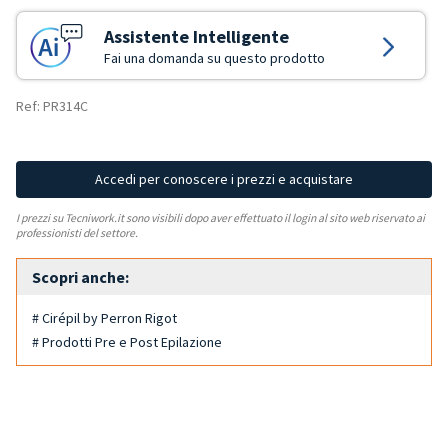
Assistente Intelligente
Fai una domanda su questo prodotto
Ref: PR314C
Accedi per conoscere i prezzi e acquistare
I prezzi su Tecniwork.it sono visibili dopo aver effettuato il login al sito web riservato ai
professionisti del settore.
Scopri anche:
# Cirépil by Perron Rigot
# Prodotti Pre e Post Epilazione