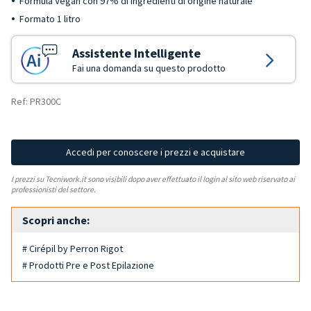
Formula Vegan con 97% di ingredienti di origine naturale
Formato 1 litro
Assistente Intelligente
Fai una domanda su questo prodotto
Ref: PR300C
Accedi per conoscere i prezzi e acquistare
I prezzi su Tecniwork.it sono visibili dopo aver effettuato il login al sito web riservato ai
professionisti del settore.
Scopri anche:
# Cirépil by Perron Rigot
# Prodotti Pre e Post Epilazione