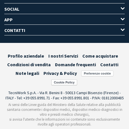
SOCIAL
APP
CONTATTI
Profilo aziendale
I nostri Servizi
Come acquistare
Condizioni di vendita
Domande frequenti
Contatti
Note legali
Privacy & Policy
Preferenze cookie
TecniWork S.p.A. - Via R. Benini 8 - 50013 Campi Bisenzio (Firenze) -
ITALY - Tel: +39 055.8991.71 - Fax: +39 055.8991.801 - P.IVA: 01812000485
Ai sensi delle Linee guida del Ministero della Salute relative alla pubblicità
sanitaria concernente i dispositivi medici, dispositivi medico-diagnostici in
vitro e presidi medico chirurgici,
si avvisa l'utente che le informazioni ivi contenute sono esclusivamente
rivolte agli operatori professionali.