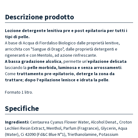
Descrizione prodotto
Lozione detergente lenitiva pre e post epilatoria per tutti i
tipi di pelle.
A base di Acqua di Fiordaliso Biologico dalle proprietà lenitive,
arricchita con "Sangue di Drago", dalle proprietà detergenti e
rigeneranti e con Mentolo, ad azione rinfrescante.
A bassa gradazione alcolica
, permette un'
epilazione delicata
lasciando la
pelle morbida, luminosa e senza arrossamenti
.
Come
trattamento pre-epilatorio
,
deterge la zona da
trattare
;
dopo l’epilazione lenisce e idrata la pelle
.
Formato 1 litro.
Specifiche
Ingredienti:
Centaurea Cyanus Flower Water, Alcohol Denat., Croton
Lechleri Resin Extract, Menthol, Parfum (Fragrance), Glycerin, Aqua
(Water), Ci 42090 (Fd&C Blue N°1), Triethanolamine, Potassium