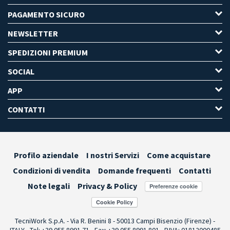
PAGAMENTO SICURO
NEWSLETTER
SPEDIZIONI PREMIUM
SOCIAL
APP
CONTATTI
Profilo aziendale
I nostri Servizi
Come acquistare
Condizioni di vendita
Domande frequenti
Contatti
Note legali
Privacy & Policy
Preferenze cookie
TecniWork S.p.A. - Via R. Benini 8 - 50013 Campi Bisenzio (Firenze) -
ITALY - Tel: +39 055.8991.71 - Fax: +39 055.8991.801 - P.IVA: 01812000485