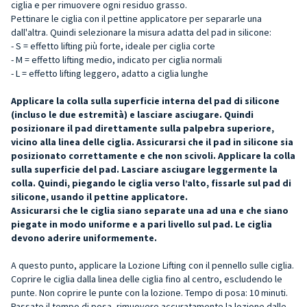
ciglia e per rimuovere ogni residuo grasso.
Pettinare le ciglia con il pettine applicatore per separarle una
dall'altra. Quindi selezionare la misura adatta del pad in silicone:
- S = effetto lifting più forte, ideale per ciglia corte
- M = effetto lifting medio, indicato per ciglia normali
- L = effetto lifting leggero, adatto a ciglia lunghe
Applicare la colla sulla superficie interna del pad di silicone
(incluso le due estremità) e lasciare asciugare. Quindi
posizionare il pad direttamente sulla palpebra superiore,
vicino alla linea delle ciglia. Assicurarsi che il pad in silicone sia
posizionato correttamente e che non scivoli. Applicare la colla
sulla superficie del pad. Lasciare asciugare leggermente la
colla. Quindi, piegando le ciglia verso l’alto, fissarle sul pad di
silicone, usando il pettine applicatore.
Assicurarsi che le ciglia siano separate una ad una e che siano
piegate in modo uniforme e a pari livello sul pad. Le ciglia
devono aderire uniformemente.
A questo punto, applicare la Lozione Lifting con il pennello sulle ciglia.
Coprire le ciglia dalla linea delle ciglia fino al centro, escludendo le
punte. Non coprire le punte con la lozione. Tempo di posa: 10 minuti.
Passato il tempo di posa, rimuovere accuratamente la lozione dalle