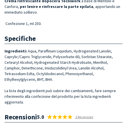
Crema rinfrescante dopocera Tecniwork
a base di Mentolo e
Canfora,
per lenire e rinfrescare la parte epilata
, apportando un
immediato sollievo.
Confezione 1, ml 250.
Specifiche
Ingredienti:
Aqua, Paraffinum Liquidum, Hydrogenated Lanolin,
Caprylic/Capric Triglyceride, Polysorbate-60, Sorbitan Stearate,
Cetearyl Alcohol, Hydrogenated Starch Hydrolisate, Menthol,
Camphor, Dimethicone, Imidazolidinyl Urea, Lanolin Alcohol,
Tetrasodium Edta, Octyldodecanol, Phenoxyethanol,
Ethylhexylglycerin, BHT, BHA.
La lista degli ingredienti può subire dei cambiamenti, fare sempre
riferimento alla confezione del prodotto per la lista ingredienti
aggiornata.
Recensioni
5.0
2 Recensioni