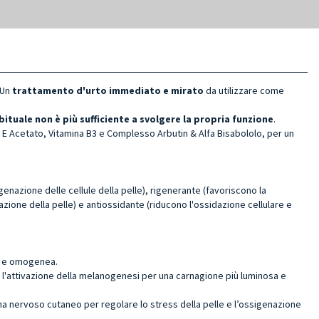
Un
trattamento d'urto immediato e
mirato
da utilizzare come
ituale non è più sufficiente a svolgere la propria funzione
.
a E Acetato, Vitamina B3 e Complesso Arbutin & Alfa Bisabololo, per un
enazione delle cellule della pelle), rigenerante (favoriscono la
azione della pelle) e antiossidante (riducono l'ossidazione cellulare e
sa e omogenea.
 l'attivazione della melanogenesi per una carnagione più luminosa e
a nervoso cutaneo per regolare lo stress della pelle e l’ossigenazione