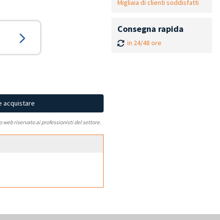
Migliaia di clienti soddisfatti
Consegna rapida
in 24/48 ore
e acquistare
to web riservato ai professionisti del settore.