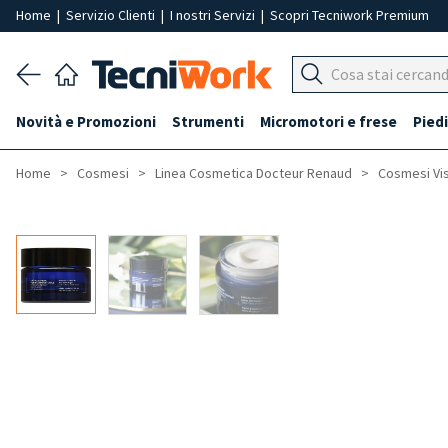
Home
|
Servizio Clienti
|
I nostri Servizi
|
Scopri Tecniwork Premium
Novità e Promozioni
Strumenti
Micromotori e frese
Piedi
Home
Cosmesi
Linea Cosmetica Docteur Renaud
Cosmesi Vi