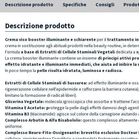
Descrizione prodotto
Specifiche
Consigli
Prodot
Descrizione prodotto
Crema viso booster illuminante e schiarente
per il
trattamento in
crema in sostituzione agli abituali prodotti nella beauty routine, in dete
Formula
a base di Estratti di Cellule Staminali Vegetali
dedicata a
s
La crema booster illuminante contiene un insieme
di principi attivi pr
effetto idratante e illuminante immediati, che aiuta ad inibire l
In poco tempo la
pelle risulta idratata, luminosa e radiosa.
Estratti di Cellule Staminali di Sussurea:
ad effetto illuminante e os
rigenerazione cellulare nell'epidermide e rafforzano la barriera cutanea),
limitano la formazione di radicali liberi).
Glicerina Vegetale:
molecola igroscopica che assorbe e trattiene l'acqu
Vitamina E Acetato: p
rotegge la pelle dagli effetti dannosi degli agent
Vitamina B3
(Niacinamide): agisce sul colore della carnagione aiutando
Complesso Arbutin & Alfa Bisabololo:
questo complesso altamente con
uniforme.
Complesso Neuro-Fito-Ossigenante:
brevetto
esclusivo
Docteur 
cellulare, ripristinandone l’equilibrio e rendendola fortemente recettiva al