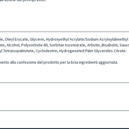
ide, Oleyl Erucate, Glycerin, Hydroxyethyl Acrylate/Sodium Acryloyldimethyl
, Alcohol, Polysorbate 60, Sorbitan Isostearate, Arbutin, Bisabolol, Saussu
yl Tetraisopalmitate, Cyclodextrin, Hydrogenated Palm Glycerides Citrate.
mento alla confezione del prodotto per la lista ingredienti aggiornata.