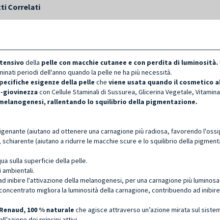
ti Correlati
tensivo
della
pelle con macchie cutanee e con perdita di luminosità
.
rminati periodi dell'anno quando la pelle ne ha più necessità.
pecifiche esigenze della pelle
che
viene usata quando il cosmetico ab
o-giovinezza
con Cellule Staminali di Sussurea, Glicerina Vegetale, Vitamin
a melanogenesi, rallentando lo squilibrio della pigmentazione.
sigenante (aiutano ad ottenere una carnagione più radiosa, favorendo l'ossig
 schiarente (aiutano a ridurre le macchie scure e lo squilibrio della pigment
a sulla superficie della pelle.
i ambientali.
 ad inibire l'attivazione della melanogenesi, per una carnagione più lumino
centrato migliora la luminosità della carnagione, contribuendo ad inibire
Renaud, 100 % naturale
che agisce attraverso un’azione mirata sul sistem
l’azione dei principi attivi.