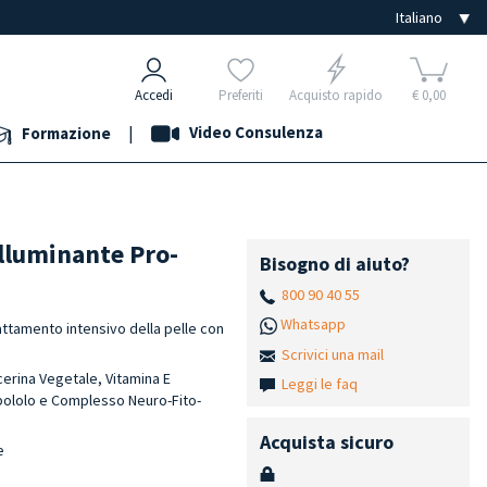
Accedi
Preferiti
Acquisto rapido
€ 0,00
|
Video Consulenza
Formazione
Illuminante Pro-
Bisogno di aiuto?
800 90 40 55
Whatsapp
attamento intensivo della pelle con
Scrivici una mail
icerina Vegetale, Vitamina E
Leggi le faq
abololo e Complesso Neuro-Fito-
Acquista sicuro
e