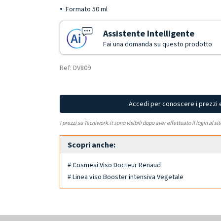
Formato 50 ml
Assistente Intelligente
Fai una domanda su questo prodotto
Ref: DV809
Accedi per conoscere i prezzi 
I prezzi su Tecniwork.it sono visibili dopo aver effettuato il login al si
Scopri anche:
# Cosmesi Viso Docteur Renaud
# Linea viso Booster intensiva Vegetale