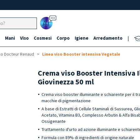
Ai
Mani
Viso
Cosmesi
Corpo
Igiene
Arredamento
|
so Docteur Renaud
Linea viso Booster intensiva Vegetale
Crema viso Booster Intensiva 
Giovinezza 50 ml
Crema viso booster illuminante e schiarente per il tr
macchie di pigmentazione
A base di Estratti di Cellule Staminali di Sussurea, Gl
Acetato, Vitamina B3, Complesso Arbutin & Alfa Bis
Ossigenante
Trattamento d'urto ad azione illuminante e schiarent
Formula con 89% di ingredienti di origine naturale