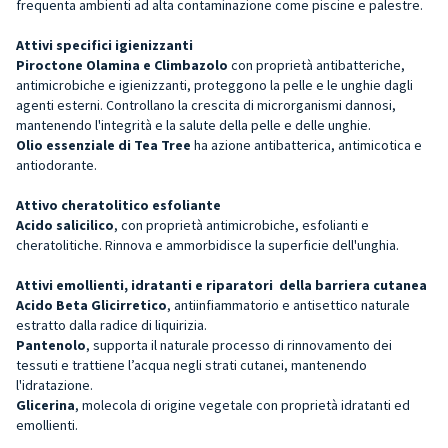
frequenta ambienti ad alta contaminazione come piscine e palestre.
Attivi specifici igienizzanti
Piroctone Olamina e Climbazolo
con proprietà antibatteriche,
antimicrobiche e igienizzanti, proteggono la pelle e le unghie dagli
agenti esterni. Controllano la crescita di microrganismi dannosi,
mantenendo l'integrità e la salute della pelle e delle unghie.
Olio essenziale di Tea Tree
ha azione antibatterica, antimicotica e
antiodorante.
Attivo cheratolitico esfoliante
Acido salicilico
, con proprietà antimicrobiche, esfolianti e
cheratolitiche. Rinnova e ammorbidisce la superficie dell'unghia.
Attivi emollienti, idratanti e riparatori della barriera cutanea
Acido Beta Glicirretico
, antiinfiammatorio e antisettico naturale
estratto dalla radice di liquirizia.
Pantenolo
, supporta il naturale processo di rinnovamento dei
tessuti e trattiene l’acqua negli strati cutanei, mantenendo
l'idratazione.
Glicerina
, molecola di origine vegetale con proprietà idratanti ed
emollienti.