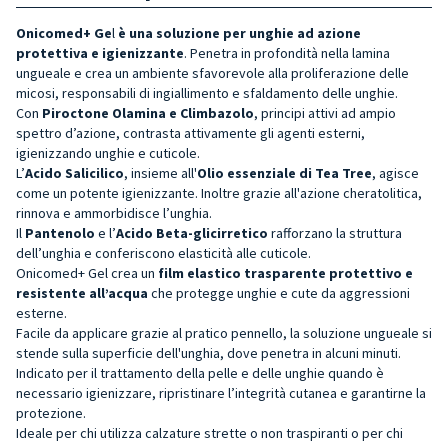
Onicomed+ Ge
l
è una soluzione per unghie ad azione
protettiva e igienizzante
. Penetra in profondità nella lamina
ungueale e crea un ambiente sfavorevole alla proliferazione delle
micosi, responsabili di ingiallimento e sfaldamento delle unghie.
Con
Piroctone Olamina e Climbazolo
, principi attivi ad ampio
spettro d’azione, contrasta attivamente gli agenti esterni,
igienizzando unghie e cuticole.
L’
Acido Salicilic
o
, insieme all'
Olio essenziale di Tea Tree
, agisce
come un potente igienizzante. Inoltre grazie all'azione cheratolitica,
rinnova e ammorbidisce l’unghia.
Il
Pantenolo
e l’
Acido Beta-glicirretico
rafforzano la struttura
dell’unghia e conferiscono elasticità alle cuticole.
Onicomed+ Gel crea un
film elastico trasparente protettivo e
resistente all’acqua
che protegge unghie e cute da aggressioni
esterne.
Facile da applicare grazie al pratico pennello, la soluzione ungueale si
stende sulla superficie dell'unghia, dove penetra in alcuni minuti.
Indicato per il trattamento della pelle e delle unghie quando è
necessario igienizzare, ripristinare l’integrità cutanea e garantirne la
protezione.
Ideale per chi utilizza calzature strette o non traspiranti o per chi