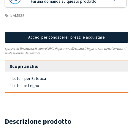
Fai una domanda su questo prodotto
Ref: AM989
Accedi per conoscere i prezzi e acquistare
I prezzi su Tecniwork.it sono visibili dopo aver effettuato il login al sito web riservato ai
professionisti del settore.
Scopri anche:
# Lettini per Estetica
# Lettini in Legno
Descrizione prodotto