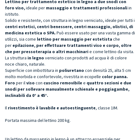
Lettino per trattamento estetico in legno a due snodi con
foro viso,
ideale per
massaggio e trattamenti professionali
in
istituto.
Solido e resistente, con struttura in legno verniciato, ideale per tutti i
centri estetici, centri benessere, centri massaggio, olistici, di
medicina estetica o SPA.
Può essere usato per una vasta gamma di
utilizzi, sia come
lettino per massaggio per estetista
che
per
epilazione, per effettuare trattamenti viso e corpo, oltre
che per pressoterapia o altri macchinari
e come lettino da visita.
La struttura
in legno
verniciato con prodotti ad acqua è di colore
noce chiaro, naturale.
Superficie con imbottitura in
poliuretano
con densità 25, alta 5 cm
molto morbida e confortevole, rivestita in ecopelle
color panna.
Foro
per il
viso
con
cuscino removibile
e
quattro sezioni e due
snodi per sollevare manualmente schienale e poggiagambe,
inclinabili da 0° a 45°.
Il
rivestimento è lavabile e autoestinguente
, classe 1IM.
Portata massima del lettino 200 kg.
Un lettino da massaggio in legno è un attrezzo essenziale per