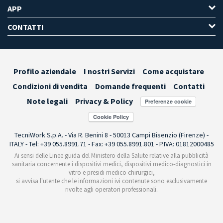
APP
CONTATTI
Profilo aziendale
I nostri Servizi
Come acquistare
Condizioni di vendita
Domande frequenti
Contatti
Note legali
Privacy & Policy
Preferenze cookie
TecniWork S.p.A. - Via R. Benini 8 - 50013 Campi Bisenzio (Firenze) -
ITALY - Tel: +39 055.8991.71 - Fax: +39 055.8991.801 - P.IVA: 01812000485
Ai sensi delle Linee guida del Ministero della Salute relative alla pubblicità
sanitaria concernente i dispositivi medici, dispositivi medico-diagnostici in
vitro e presidi medico chirurgici,
si avvisa l'utente che le informazioni ivi contenute sono esclusivamente
rivolte agli operatori professionali.