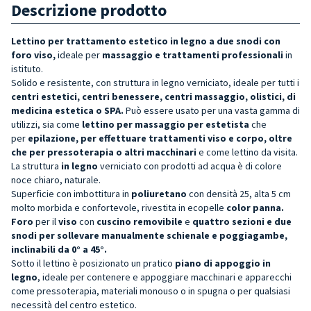
Descrizione prodotto
Lettino per trattamento estetico in legno a due snodi con
foro viso,
ideale per
massaggio e trattamenti professionali
in
istituto.
Solido e resistente, con struttura in legno verniciato, ideale per tutti i
centri estetici, centri benessere, centri massaggio, olistici, di
medicina estetica o SPA.
Può essere usato per una vasta gamma di
utilizzi, sia come
lettino per massaggio per estetista
che
per
epilazione, per effettuare trattamenti viso e corpo, oltre
che per pressoterapia o altri macchinari
e come lettino da visita.
La struttura
in legno
verniciato con prodotti ad acqua è di colore
noce chiaro, naturale.
Superficie con imbottitura in
poliuretano
con densità 25, alta 5 cm
molto morbida e confortevole, rivestita in ecopelle
color panna.
Foro
per il
viso
con
cuscino removibile
e
quattro sezioni e due
snodi per sollevare manualmente schienale e poggiagambe,
inclinabili da 0° a 45°.
Sotto il lettino è posizionato un pratico
piano di appoggio
in
legno
, ideale per contenere e appoggiare macchinari e apparecchi
come pressoterapia, materiali monouso o in spugna o per qualsiasi
necessità del centro estetico.