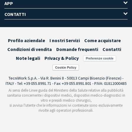
APP
CONTATTI
Profilo aziendale
I nostri Servizi
Come acquistare
Condizioni di vendita
Domande frequenti
Contatti
Note legali
Privacy & Policy
Preferenze cookie
TecniWork S.p.A. - Via R. Benini 8 - 50013 Campi Bisenzio (Firenze) -
ITALY - Tel: +39 055.8991.71 - Fax: +39 055.8991.801 - P.IVA: 01812000485
Ai sensi delle Linee guida del Ministero della Salute relative alla pubblicità
sanitaria concernente i dispositivi medici, dispositivi medico-diagnostici in
vitro e presidi medico chirurgici,
si avvisa l'utente che le informazioni ivi contenute sono esclusivamente
rivolte agli operatori professionali.