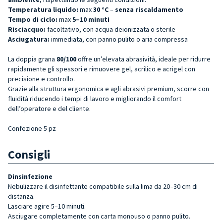
Temperatura liquido:
max
30 °C
–
senza riscaldamento
Tempo di ciclo:
max
5–10 minuti
Risciacquo:
facoltativo, con acqua deionizzata o sterile
Asciugatura:
immediata, con panno pulito o aria compressa
La doppia grana
80/100
offre un’elevata abrasività, ideale per ridurre
rapidamente gli spessori e rimuovere gel, acrilico e acrigel con
precisione e controllo.
Grazie alla struttura ergonomica e agli abrasivi premium, scorre con
fluidità riducendo i tempi di lavoro e migliorando il comfort
dell’operatore e del cliente.
Confezione 5 pz
Consigli
Dinsinfezione
Nebulizzare il disinfettante compatibile sulla lima da 20–30 cm di
distanza.
Lasciare agire 5–10 minuti.
Asciugare completamente con carta monouso o panno pulito.