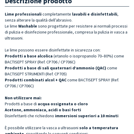
Descrizione prodotto
Lime professionali
completamente
lavabili e disinfettabili
,
senza alterare la qualità dell’abrasivo.
Le lime
Washable
sono progettate per resistere ai normali processi
di pulizia e disinfezione professionale, compresa la pulizia in vasca a
ultrasuoni.
Le lime possono essere disinfettate in sicurezza con:
Prodotti a base alcolica
(etanolo o isopropanolo 70–80%) come
BACTISEPT SPRAY (Ref. CP706 / CP706C)
Prodotti a base di sali quaternari d’ammonio (QAC)
come
BACTISEPT STRUMENTI (Ref. CP705)
Prodotti combinati alcol + QAC
come BACTISEPT SPRAY (Ref.
CP706 / CP706C)
Non utilizzare mai:
Prodotti a base di
acqua ossigenata o cloro
Acetone, ammoniaca, acidi o basi forti
Disinfettanti che richiedono
immersioni superiori a 10 minuti
È possibile utilizzare la vasca a ultrasuoni
solo a temperatura
ambiente
, rispettando le seguenti condizioni: