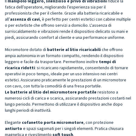
Il
manipolo leggero, silenzioso e privo di vibrazioni
riduce la
fatica dell’operatore, migliorando l’esperienza sia per il
professionista che per il cliente. Grazie alla batteria ricaricabile e
all’
assenza di cavi
, è perfetto per centri estetici con cabine multiple
o per estetiste che offrono servizi a domicilio. L'assenza di
surriscaldamento e vibrazioni rende il dispositivo delicato su mani e
piedi, assicurando comfort al cliente e una performance uniforme.
Micromotore dotato di
batterie al litio ricaricabili
che offrono
ampia autonomia in un formato compatto, rendendo il dispositivo
leggero e facile da trasportare. Permettono inoltre
tempi di
ricarica ridotti
: si ricaricano rapidamente, consentendo di tornare
operativi in poco tempo, ideale per un uso intensivo nei centri
estetici. Assicurano praticamente le prestazioni di un micromotore
con cavo, con tutta la comodità di una fresa portatile.
Le batterie al litio del micromotore portatile
resistono a
numerosi cicli di carica e scarica, assicurando prestazioni costanti nel
lungo periodo. Permettono di utilizzare il dispositivo anche dopo
lunghi periodi di inattività.
Elegante
cofanetto porta micromotore
, con protezione
antiurto
e spazi sagomati per i singoli elementi. Pratica chiusura
magnetica e rivestimento
soft touch
.