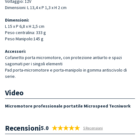
Voltaggio: 12V
Dimensioni: L
13,4
x P 1,3 x H 2 cm
Dimensioni:
L 15 x P 6,8 x H 2,5 cm
Peso centralina:
333 g
Peso Manipolo:145 g
Accessori:
Cofanetto porta micromotore, con protezione antiurto e spazi
sagomati per i singoli elementi
Pad porta-micromotore e porta-manipolo in gomma antiscivolo di
serie.
Video
Micromotore professionale portatile Microspeed Tecniwork
Recensioni
5.0
5 Recensioni