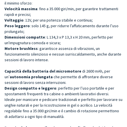
il minimo sforzo:
Velocità massima
: fino a 35.000 giri/min, per garantire trattamenti
rapidi e precisi;
Voltaggio
: 12V, per una potenza stabile e continua;
Peso leggero
: solo 145 g, per ridurre l’affaticamento durante l’uso
prolungato;
Dimensioni compatte
: L 134,3 x P 13,3 x H 20 mm, perfetto per
un'impugnatura comoda e sicura;
Motore brushless
: garantisce assenza di vibrazioni, un
funzionamento silenzioso e nessun surriscaldamento, anche durante
sessioni di lavoro intense.
Capacità della batteria del micromotore
di 2600 mAh, per
un’
autonomia prolungata
che permette di affrontare diverse
sessioni di lavoro senza interruzioni.
Design compatto e leggero
: perfetto per l’uso portatile e per
spostamenti frequenti tra cabine o ambienti lavorativi diversi.
Ideale per manicure e pedicure tradizionali e perfetto per lavorare su
unghie naturali e per la ricostruzione in gel o acrilico. La velocità
regolabile fino a 35.000 giri/min e il cambio di rotazione permettono
di adattarsi a ogni tipo di manualità.