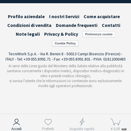
Profilo aziendale
I nostri Servizi
Come acquistare
Condizioni di vendita
Domande frequenti
Contatti
Note legali
Privacy & Policy
Preferenze cookie
TecniWork S.p.A. - Via R. Benini 8 - 50013 Campi Bisenzio (Firenze) -
ITALY - Tel: +39 055.8991.71 - Fax: +39 055.8991.801 - P.IVA: 01812000485
Ai sensi delle Linee guida del Ministero della Salute relative alla pubblicità
sanitaria concernente i dispositivi medici, dispositivi medico-diagnostici in
vitro e presidi medico chirurgici,
si avvisa l'utente che le informazioni ivi contenute sono esclusivamente
rivolte agli operatori professionali.
Informativa sulla raccolta
Accedi
Preferiti
Acquisto rapido
€ 0,00