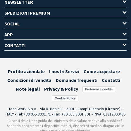
NEWSLETTER
SPEDIZIONI PREMIUM
SOCIAL
APP
CONTATTI
Profilo aziendale
I nostri Servizi
Come acquistare
Condizioni di vendita
Domande frequenti
Contatti
Note legali
Privacy & Policy
Preferenze cookie
TecniWork S.p.A. - Via R. Benini 8 - 50013 Campi Bisenzio (Firenze) -
ITALY - Tel: +39 055.8991.71 - Fax: +39 055.8991.801 - P.IVA: 01812000485
Ai sensi delle Linee guida del Ministero della Salute relative alla pubblicità
sanitaria concernente i dispositivi medici, dispositivi medico-diagnostici in
vitro e presidi medico chirurgici,