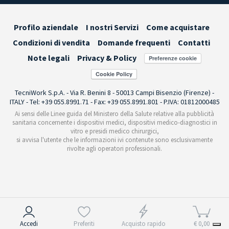
Profilo aziendale
I nostri Servizi
Come acquistare
Condizioni di vendita
Domande frequenti
Contatti
Note legali
Privacy & Policy
Preferenze cookie
TecniWork S.p.A. - Via R. Benini 8 - 50013 Campi Bisenzio (Firenze) -
ITALY - Tel: +39 055.8991.71 - Fax: +39 055.8991.801 - P.IVA: 01812000485
Ai sensi delle Linee guida del Ministero della Salute relative alla pubblicità
sanitaria concernente i dispositivi medici, dispositivi medico-diagnostici in
vitro e presidi medico chirurgici,
si avvisa l'utente che le informazioni ivi contenute sono esclusivamente
rivolte agli operatori professionali.
Informativa sulla raccolta
Accedi
Preferiti
Acquisto rapido
€ 0,00