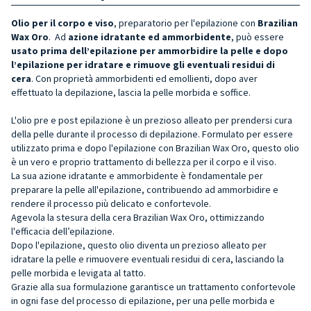
Olio per il corpo e viso
, preparatorio per l'epilazione con
Brazilian
Wax Oro
. Ad
azione idratante ed ammorbidente
, può essere
usato prima dell’epilazione per ammorbidire la pelle e dopo
l’epilazione per idratare e rimuove gli eventuali residui di
cera
. Con proprietà ammorbidenti ed emollienti, dopo aver
effettuato la depilazione, lascia la pelle morbida e soffice.
L'olio pre e post epilazione è un prezioso alleato per prendersi cura
della pelle durante il processo di depilazione. Formulato per essere
utilizzato prima e dopo l'epilazione con Brazilian Wax Oro, questo olio
è un vero e proprio trattamento di bellezza per il corpo e il viso.
La sua azione idratante e ammorbidente è fondamentale per
preparare la pelle all'epilazione, contribuendo ad ammorbidire e
rendere il processo più delicato e confortevole.
Agevola la stesura della cera Brazilian Wax Oro, ottimizzando
l'efficacia dell’epilazione.
Dopo l'epilazione, questo olio diventa un prezioso alleato per
idratare la pelle e rimuovere eventuali residui di cera, lasciando la
pelle morbida e levigata al tatto.
Grazie alla sua formulazione garantisce un trattamento confortevole
in ogni fase del processo di epilazione, per una pelle morbida e