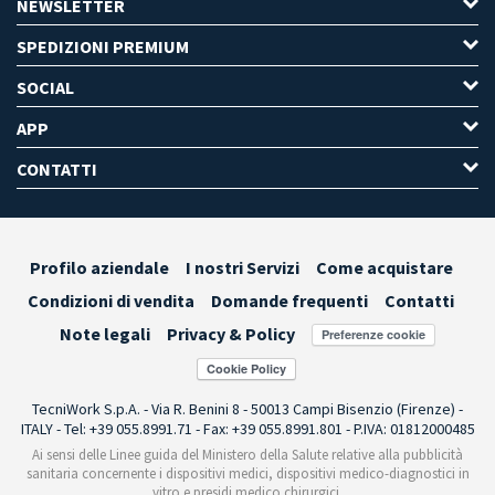
NEWSLETTER
SPEDIZIONI PREMIUM
SOCIAL
APP
CONTATTI
Profilo aziendale
I nostri Servizi
Come acquistare
Condizioni di vendita
Domande frequenti
Contatti
Note legali
Privacy & Policy
Preferenze cookie
TecniWork S.p.A. - Via R. Benini 8 - 50013 Campi Bisenzio (Firenze) -
ITALY - Tel: +39 055.8991.71 - Fax: +39 055.8991.801 - P.IVA: 01812000485
Ai sensi delle Linee guida del Ministero della Salute relative alla pubblicità
sanitaria concernente i dispositivi medici, dispositivi medico-diagnostici in
vitro e presidi medico chirurgici,