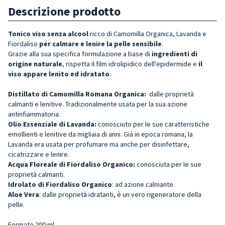
Descrizione prodotto
Tonico viso senza alcool
ricco di Camomilla Organica, Lavanda e
Fiordaliso
per calmare e lenire la pelle sensibile
.
Grazie alla sua specifica formulazione a base di
ingredienti di
origine naturale
,
rispetta il film idrolipidico dell'epidermide e
i
l
viso
appare lenito ed idratato
.
Distillato di Camomilla Romana Organica:
dalle proprietà
calmanti e lenitive. Tradizionalmente usata per la sua azione
antinfiammatoria.
Olio Essenziale di Lavanda:
conosciuto per le sue caratteristiche
emollienti e lenitive da migliaia di anni. Già in epoca romana, la
Lavanda era usata per profumare ma anche per disinfettare,
cicatrizzare e lenire.
Acqua Floreale di Fiordaliso Organico:
conosciuta per le sue
proprietà calmanti.
Idrolato di Fiordaliso Organico
: ad azione calmante.
Aloe Vera
: dalle proprietà idratanti, è un vero rigeneratore della
pelle.
Formato 200 ml.