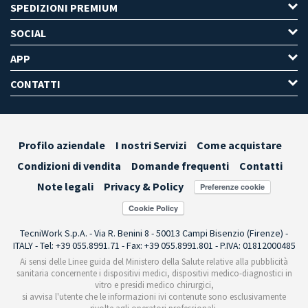
SPEDIZIONI PREMIUM
SOCIAL
APP
CONTATTI
Profilo aziendale
I nostri Servizi
Come acquistare
Condizioni di vendita
Domande frequenti
Contatti
Note legali
Privacy & Policy
Preferenze cookie
TecniWork S.p.A. - Via R. Benini 8 - 50013 Campi Bisenzio (Firenze) -
ITALY - Tel: +39 055.8991.71 - Fax: +39 055.8991.801 - P.IVA: 01812000485
Ai sensi delle Linee guida del Ministero della Salute relative alla pubblicità
sanitaria concernente i dispositivi medici, dispositivi medico-diagnostici in
vitro e presidi medico chirurgici,
si avvisa l'utente che le informazioni ivi contenute sono esclusivamente