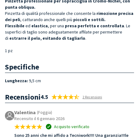
Pinzetta professionale per sopracciglia in Cromo-Nichel, con
punta obliqua.
Pinzetta di qualità professionale che consente la
rimozione precisa
dei peli
, catturando anche quelli più
piccoli e sottili.
Flessibile
ed
elastica
, per una
presa perfetta e
controllata
. Le
superfici di taglio sono adeguatamente affilate per permettere
di
estrarre il pelo, evitando di tagliarlo
.
1 pz
Specifiche
Lunghezza:
9,5 cm
Recensioni
4.5
2 Recensioni
Valentina
(Foggia)
Recensito il 6 gennaio 2026
Acquisto verificato
Sono 25 anni che mi affido a Tecniwork!!!! Una garanzia!!!le