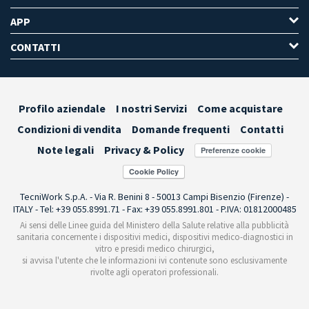
APP
CONTATTI
Profilo aziendale
I nostri Servizi
Come acquistare
Condizioni di vendita
Domande frequenti
Contatti
Note legali
Privacy & Policy
Preferenze cookie
TecniWork S.p.A. - Via R. Benini 8 - 50013 Campi Bisenzio (Firenze) -
ITALY - Tel: +39 055.8991.71 - Fax: +39 055.8991.801 - P.IVA: 01812000485
Ai sensi delle Linee guida del Ministero della Salute relative alla pubblicità
sanitaria concernente i dispositivi medici, dispositivi medico-diagnostici in
vitro e presidi medico chirurgici,
si avvisa l'utente che le informazioni ivi contenute sono esclusivamente
rivolte agli operatori professionali.