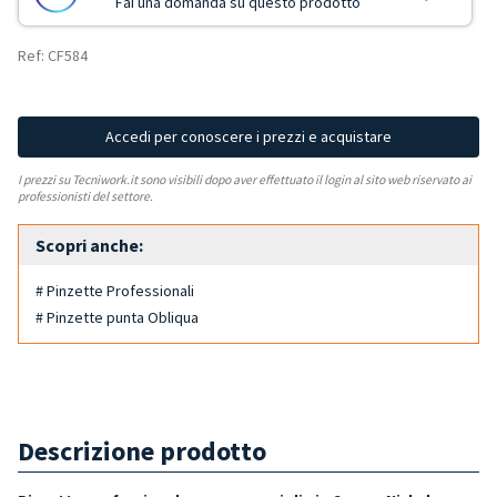
Fai una domanda su questo prodotto
Ref: CF584
Accedi per conoscere i prezzi e acquistare
I prezzi su Tecniwork.it sono visibili dopo aver effettuato il login al sito web riservato ai
professionisti del settore.
Scopri anche:
# Pinzette Professionali
# Pinzette punta Obliqua
Descrizione prodotto