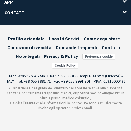
APP
CONTATTI
Profilo aziendale
I nostri Servizi
Come acquistare
Condizioni di vendita
Domande frequenti
Contatti
Note legali
Privacy & Policy
Preferenze cookie
TecniWork S.p.A. - Via R. Benini 8 - 50013 Campi Bisenzio (Firenze) -
ITALY - Tel: +39 055.8991.71 - Fax: +39 055.8991.801 - P.IVA: 01812000485
Ai sensi delle Linee guida del Ministero della Salute relative alla pubblicità
sanitaria concernente i dispositivi medici, dispositivi medico-diagnostici in
vitro e presidi medico chirurgici,
si avvisa l'utente che le informazioni ivi contenute sono esclusivamente
rivolte agli operatori professionali.