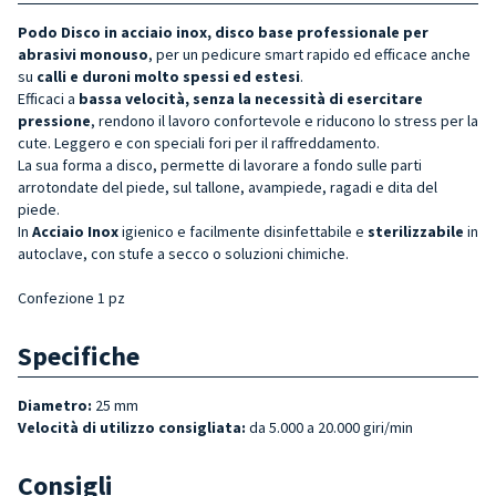
Podo Disco in acciaio inox, disco base professionale per
abrasivi monouso
, per un pedicure smart rapido ed efficace anche
su
calli e duroni molto spessi ed estesi
.
Efficaci a
bassa velocità, senza la necessità di esercitare
pressione
, rendono il lavoro confortevole e riducono lo stress per la
cute. Leggero e con speciali fori per il raffreddamento.
La sua forma a disco, permette di lavorare a fondo sulle parti
arrotondate del piede, sul tallone, avampiede, ragadi e dita del
piede.
In
Acciaio Inox
igienico e facilmente disinfettabile e
sterilizzabile
in
autoclave, con stufe a secco o soluzioni chimiche.
Confezione 1 pz
Specifiche
Diametro:
25 mm
Velocità di utilizzo consigliata:
da 5.000 a 20.000 giri/min
Consigli