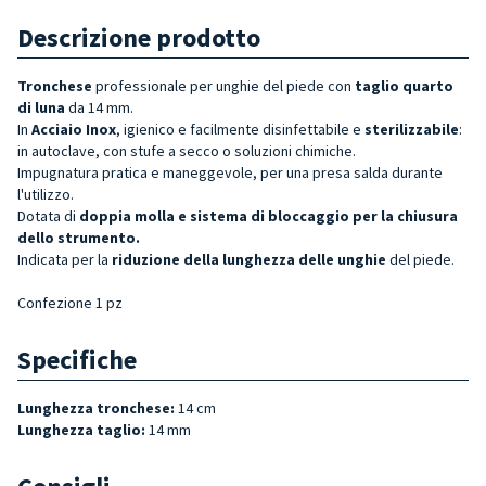
Descrizione prodotto
Tronchese
professionale per unghie del piede con
taglio quarto
di luna
da 14 mm.
In
Acciaio Inox
, igienico e facilmente disinfettabile e
sterilizzabile
:
in autoclave, con stufe a secco o soluzioni chimiche.
Impugnatura pratica e maneggevole, per una presa salda durante
l'utilizzo.
Dotata di
doppia
molla e sistema di bloccaggio per la chiusura
dello strument
o.
Indicata per la
riduzione della lunghezza delle unghie
del piede.
Confezione 1 pz
Specifiche
Lunghezza tronchese:
14 cm
Lunghezza taglio:
14 mm