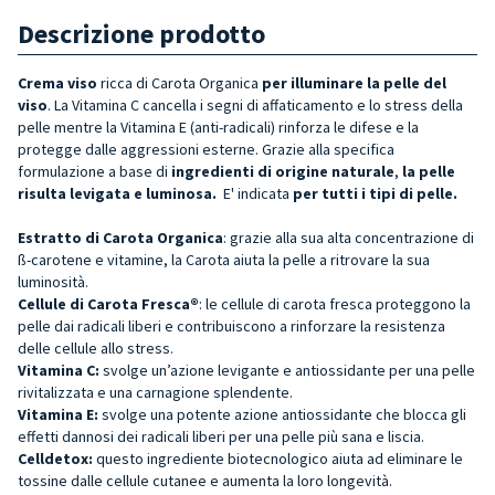
Descrizione prodotto
Crema viso
ricca di Carota Organica
per illuminare la pelle del
viso
. La Vitamina C cancella i segni di affaticamento e lo stress della
pelle mentre la Vitamina E (anti-radicali) rinforza le difese e la
protegge dalle aggressioni esterne.
Grazie alla specifica
formulazione a base di
ingredienti di origine naturale
,
la pelle
risulta levigata e luminosa.
E' indicata
per tutti i tipi di pelle.
Estratto di Carota Organica
: grazie alla sua alta concentrazione di
ß-carotene e vitamine, la Carota aiuta la pelle a ritrovare la sua
luminosità.
Cellule di Carota Fresca®
: le cellule di carota fresca proteggono la
pelle dai radicali liberi e contribuiscono a rinforzare la resistenza
delle cellule allo stress.
Vitamina C:
svolge un’azione levigante e antiossidante per una pelle
rivitalizzata e una carnagione splendente.
Vitamina E:
svolge
una potente azione antiossidante che blocca gli
effetti dannosi dei radicali liberi per una pelle più sana e liscia.
Celldetox:
questo ingrediente biotecnologico aiuta ad eliminare le
tossine dalle cellule cutanee e aumenta la loro longevità.