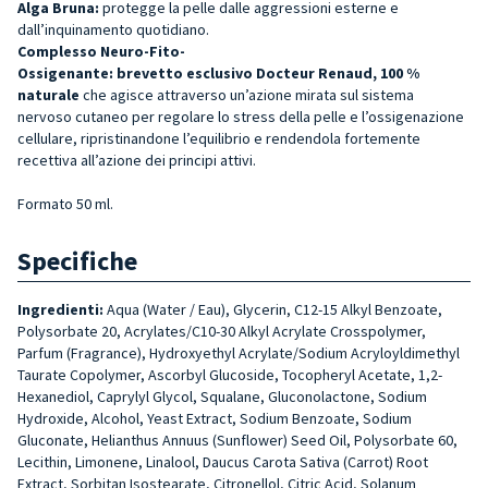
Alga Bruna:
protegge la pelle dalle aggressioni esterne e
dall’inquinamento quotidiano.
Complesso Neuro-Fito-
Ossigenante:
brevetto
esclusivo
Docteur Renaud, 100 %
naturale
che agisce attraverso un’azione mirata sul sistema
nervoso cutaneo per regolare lo stress della pelle e l’ossigenazione
cellulare, ripristinandone l’equilibrio e rendendola fortemente
recettiva all’azione dei principi attivi.
Formato 50 ml.
Specifiche
Ingredienti:
Aqua (Water / Eau), Glycerin, C12-15 Alkyl Benzoate,
Polysorbate 20, Acrylates/C10-30 Alkyl Acrylate Crosspolymer,
Parfum (Fragrance), Hydroxyethyl Acrylate/Sodium Acryloyldimethyl
Taurate Copolymer, Ascorbyl Glucoside, Tocopheryl Acetate, 1,2-
Hexanediol, Caprylyl Glycol, Squalane, Gluconolactone, Sodium
Hydroxide, Alcohol, Yeast Extract, Sodium Benzoate, Sodium
Gluconate, Helianthus Annuus (Sunflower) Seed Oil, Polysorbate 60,
Lecithin, Limonene, Linalool, Daucus Carota Sativa (Carrot) Root
Extract, Sorbitan Isostearate, Citronellol, Citric Acid, Solanum