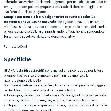
inibendo l'attivazione della melanogenesi, per un colorito luminoso e
omogeneo, con potenti proprietà anti-radicali liberi per migliorare
l'uniformità della carnagione.
Complesso Neuro-Fito-Ossigenante:
brevetto
esclusivo
Docteur Renaud, 100 % naturale
che agisce attraverso un’azione
mirata sul sistema nervoso cutaneo per regolare lo stress della pelle
e l’ossigenazione cellulare, ripristinandone l’equilibrio e rendendola
fortemente recettiva all’azione dei principi attivi.
Formato 100 ml
Specifiche
Gli
AHA (alfa idrossiacidi)
sono ingredienti riconosciuti per la loro
proprietà esfoliante e stimolante per il rinnovamento e la
rigenerazione della pelle.
Sono conosciuti anche come “
acidi della frutta
” perché la maggior
parte di loro si trovano naturalmente nella frutta.
Ad esempio, l’acido malico nelle mele, l’acido glicolico nella canna da
zucchero, l’acido citrico negli agrumi, mentre l'acido lattico è un
sottoprodotto di alcune specie di batteri, ma si trova naturalmente in
molti frutti come ananas e mirtillo.