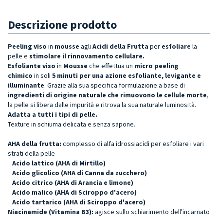
Descrizione prodotto
Peeling viso
in
mousse
agli
Acidi della Frutta
per
esfoliare
la
pelle e
stimolare il rinnovamento cellulare.
Esfoliante viso
in
Mousse
che effettua un
micro peeling
chimico
in soli
5 minuti per una azione esfoliante, levigante e
illuminante
. Grazie alla sua specifica formulazione a base di
ingredienti di origine naturale che rimuovono le cellule morte
,
la pelle si libera dalle impurità e ritrova la sua naturale luminosità.
Adatta a tutti i tipi di pelle.
Texture in schiuma delicata e senza sapone.
AHA della frutta:
complesso di alfa idrossiacidi per esfoliare i vari
strati della pelle
Acido lattico (AHA di Mirtillo)
Acido glicolico (AHA di Canna da zucchero)
Acido citrico (AHA di Arancia e limone)
Acido malico (AHA di Sciroppo d'acero)
Acido tartarico (AHA di Sciroppo d'acero)
Niacinamide (Vitamina B3):
agisce sullo schiarimento dell'incarnato