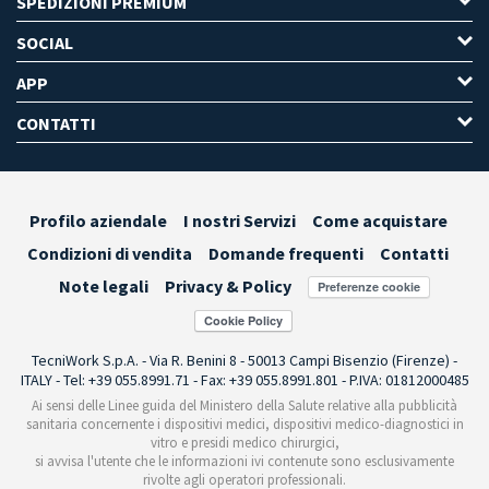
SPEDIZIONI PREMIUM
SOCIAL
APP
CONTATTI
Profilo aziendale
I nostri Servizi
Come acquistare
Condizioni di vendita
Domande frequenti
Contatti
Note legali
Privacy & Policy
Preferenze cookie
TecniWork S.p.A. - Via R. Benini 8 - 50013 Campi Bisenzio (Firenze) -
ITALY - Tel: +39 055.8991.71 - Fax: +39 055.8991.801 - P.IVA: 01812000485
Ai sensi delle Linee guida del Ministero della Salute relative alla pubblicità
sanitaria concernente i dispositivi medici, dispositivi medico-diagnostici in
vitro e presidi medico chirurgici,
si avvisa l'utente che le informazioni ivi contenute sono esclusivamente
rivolte agli operatori professionali.