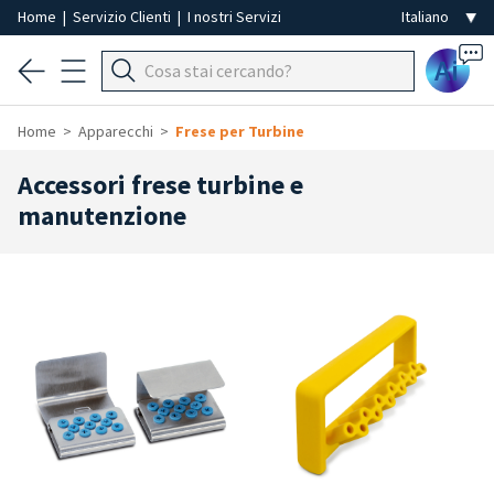
Home
|
Servizio Clienti
|
I nostri Servizi
Ai
Home
Apparecchi
Frese per Turbine
Accessori frese turbine e
manutenzione