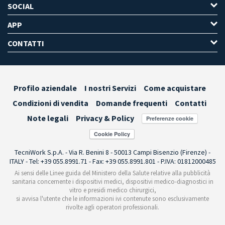
SOCIAL
APP
CONTATTI
Profilo aziendale
I nostri Servizi
Come acquistare
Condizioni di vendita
Domande frequenti
Contatti
Note legali
Privacy & Policy
Preferenze cookie
TecniWork S.p.A. - Via R. Benini 8 - 50013 Campi Bisenzio (Firenze) -
ITALY - Tel: +39 055.8991.71 - Fax: +39 055.8991.801 - P.IVA: 01812000485
Ai sensi delle Linee guida del Ministero della Salute relative alla pubblicità
sanitaria concernente i dispositivi medici, dispositivi medico-diagnostici in
vitro e presidi medico chirurgici,
si avvisa l'utente che le informazioni ivi contenute sono esclusivamente
rivolte agli operatori professionali.