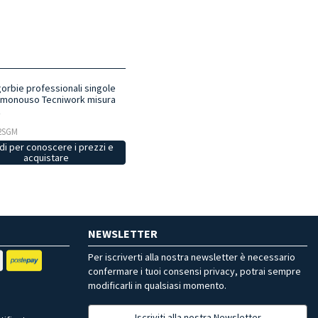
orbie professionali singole
 e monouso Tecniwork misura
z
12SGM
i per conoscere i prezzi e
acquistare
NEWSLETTER
Per iscriverti alla nostra newsletter è necessario
confermare i tuoi consensi privacy, potrai sempre
modificarli in qualsiasi momento.
Iscriviti alla nostra Newsletter