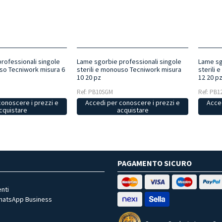
rofessionali singole
Lame sgorbie professionali singole
Lame sg
uso Tecniwork misura 6
sterili e monouso Tecniwork misura
sterili
10 20 pz
12 20 p
Ref: PB10SGM
Ref: PB
conoscere i prezzi e
Accedi per conoscere i prezzi e
Acced
cquistare
acquistare
PAGAMENTO SICURO
nti
WhatsApp Business