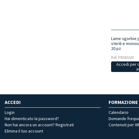
Lame sgorbie p
sterili e mono
20 pz
Ref: PB06SGM
Accedi per 
a
ACCEDI
FORMAZIONE
Login
Calendario
Hai dimenticato la password?
Domande freque
Non hai ancora un account? Registrati
Contenuti per 
Elimina il tuo account