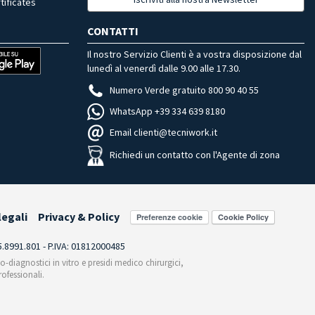
tificates
CONTATTI
Il nostro Servizio Clienti è a vostra disposizione dal
lunedì al venerdì dalle 9.00 alle 17.30.
Numero Verde gratuito 800 90 40 55
WhatsApp +39 334 639 8180
Email clienti@tecniwork.it
Richiedi un contatto con l'Agente di zona
legali
Privacy & Policy
Preferenze cookie
55.8991.801 - P.IVA: 01812000485
co-diagnostici in vitro e presidi medico chirurgici,
ofessionali.