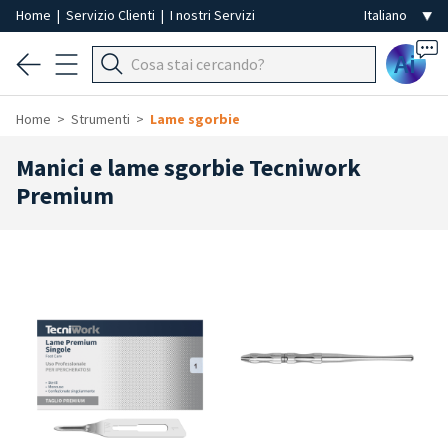
Home
|
Servizio Clienti
|
I nostri Servizi
Ai
Home
Strumenti
Lame sgorbie
Manici e lame sgorbie Tecniwork
Premium