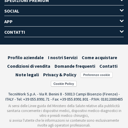
SPEDIZIONI PREMIUM
SOCIAL
APP
CONTATTI
Profilo aziendale
I nostri Servizi
Come acquistare
Condizioni di vendita
Domande frequenti
Contatti
Note legali
Privacy & Policy
Preferenze cookie
TecniWork S.p.A. - Via R. Benini 8 - 50013 Campi Bisenzio (Firenze) -
ITALY - Tel: +39 055.8991.71 - Fax: +39 055.8991.801 - P.IVA: 01812000485
Ai sensi delle Linee guida del Ministero della Salute relative alla pubblicità
sanitaria concernente i dispositivi medici, dispositivi medico-diagnostici in
vitro e presidi medico chirurgici,
si avvisa l'utente che le informazioni ivi contenute sono esclusivamente
rivolte agli operatori professionali.