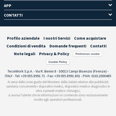
APP
CONTATTI
Profilo aziendale
I nostri Servizi
Come acquistare
Condizioni di vendita
Domande frequenti
Contatti
Note legali
Privacy & Policy
Preferenze cookie
TecniWork S.p.A. - Via R. Benini 8 - 50013 Campi Bisenzio (Firenze) -
ITALY - Tel: +39 055.8991.71 - Fax: +39 055.8991.801 - P.IVA: 01812000485
Ai sensi delle Linee guida del Ministero della Salute relative alla pubblicità
sanitaria concernente i dispositivi medici, dispositivi medico-diagnostici in
vitro e presidi medico chirurgici,
si avvisa l'utente che le informazioni ivi contenute sono esclusivamente
rivolte agli operatori professionali.