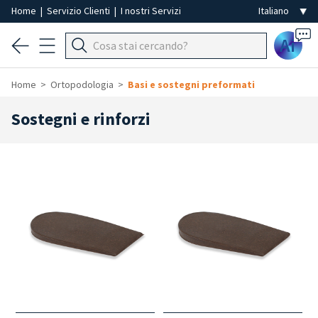
Home
|
Servizio Clienti
|
I nostri Servizi
Ai
Home
Ortopodologia
Basi e sostegni preformati
Sostegni e rinforzi