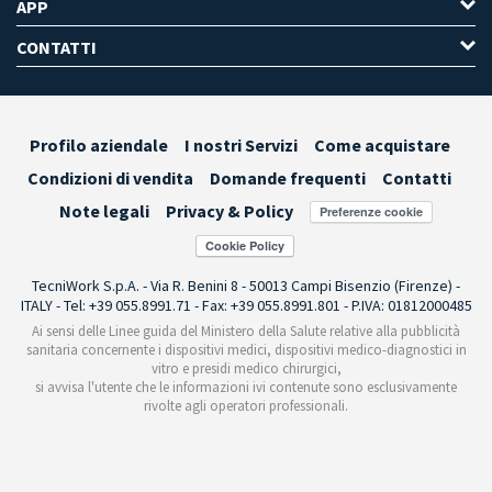
APP
CONTATTI
Profilo aziendale
I nostri Servizi
Come acquistare
Condizioni di vendita
Domande frequenti
Contatti
Note legali
Privacy & Policy
Preferenze cookie
TecniWork S.p.A. - Via R. Benini 8 - 50013 Campi Bisenzio (Firenze) -
ITALY - Tel: +39 055.8991.71 - Fax: +39 055.8991.801 - P.IVA: 01812000485
Ai sensi delle Linee guida del Ministero della Salute relative alla pubblicità
sanitaria concernente i dispositivi medici, dispositivi medico-diagnostici in
vitro e presidi medico chirurgici,
si avvisa l'utente che le informazioni ivi contenute sono esclusivamente
rivolte agli operatori professionali.