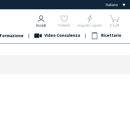
Accedi
Preferiti
Acquisto rapido
€ 0,00
|
Video Consulenza
|
Ricettario
Formazione