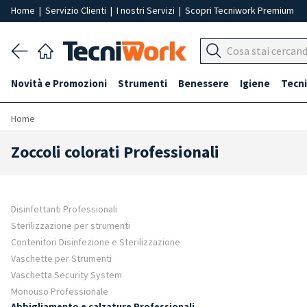
Home
|
Servizio Clienti
|
I nostri Servizi
|
Scopri Tecniwork Premium
Novità e Promozioni
Strumenti
Benessere
Igiene
Tecni
Home
Zoccoli colorati Professionali
Disinfettanti Professionali
Sterilizzazione per strumenti
Contenitori Disinfezione e Sterilizzazione
Vaschette per Strumenti
Vaschetta Security System
Monouso Professionale
Abbigliamento e calzature Professionali