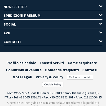
NEWSLETTER
SPEDIZIONI PREMIUM
SOCIAL
APP
CONTATTI
Profilo aziendale
I nostri Servizi
Come acquistare
Condizioni di vendita
Domande frequenti
Contatti
Note legali
Privacy & Policy
Preferenze cookie
TecniWork S.p.A. - Via R. Benini 8 - 50013 Campi Bisenzio (Firenze) -
ITALY - Tel: +39 055.8991.71 - Fax: +39 055.8991.801 - P.IVA: 01812000485
Ai sensi delle Linee guida del Ministero della Salute relative alla pubblicità