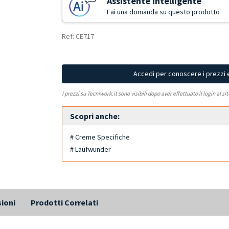
Assistente Intelligente
Fai una domanda su questo prodotto
Ref: CE717
Accedi per conoscere i prezzi 
I prezzi su Tecniwork.it sono visibili dopo aver effettuato il login al si
Scopri anche:
# Creme Specifiche
# Laufwunder
ioni
Prodotti Correlati