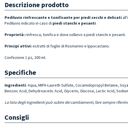
Descrizione prodotto
Pediluvio rinfrescante e tonificante per piedi
secchi e delicati
all
Pediluvio indicato in caso di
piedi stanchi e pesanti
.
Proprietà:
rinfresca, tonifica e dona sollievo a piedi stanchi e pesanti.
Principi attivi:
estratti di foglie di Rosmarino e Ippocastano.
Confezione 1 pz, 200 ml.
Specifiche
Ingredienti
: Aqua, MIPA-Laureth Sulfate, Cocamidopropyl Betaine, So
Benzoic Acid,
Dehydroacetic Acid,
Glycerin, Glucose, Lactic Acid, Sodiu
La lista degli ingredienti può subire dei cambiamenti, fare sempre riferim
Consigli