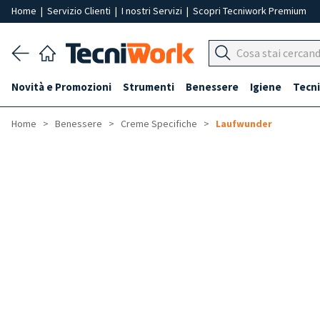
Home
|
Servizio Clienti
|
I nostri Servizi
|
Scopri Tecniwork Premium
Novità e Promozioni
Strumenti
Benessere
Igiene
Tecni
Home
Benessere
Creme Specifiche
Laufwunder