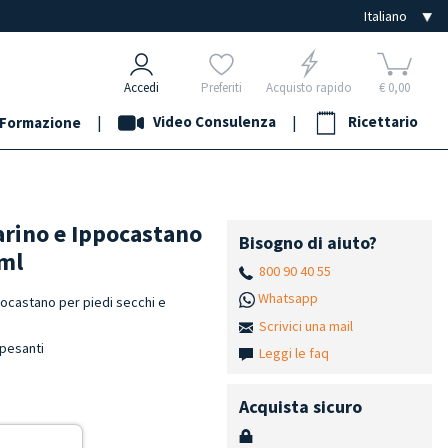
Accedi
Preferiti
Acquisto rapido
€ 0,00
|
Video Consulenza
|
Ricettario
Formazione
arino e Ippocastano
Bisogno di aiuto?
 ml
800 90 40 55
Whatsapp
pocastano per piedi secchi e
Scrivici una mail
 pesanti
Leggi le faq
Acquista sicuro