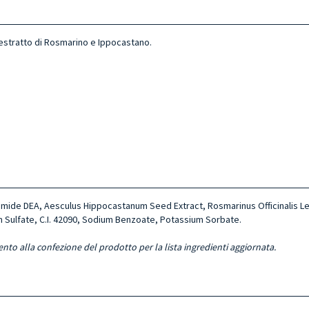
’estratto di
Rosmarino e Ippocastano.
yamide DEA,
Aesculus Hippocastanum Seed Extract,
Rosmarinus Officinalis Le
m Sulfate,
C.I. 42090,
Sodium Benzoate, Potassium Sorbate.
ento alla confezione del prodotto per la lista ingredienti aggiornata.