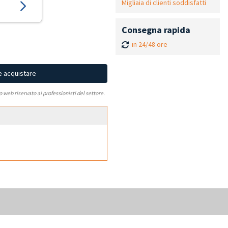
Migliaia di clienti soddisfatti
Consegna rapida
in 24/48 ore
e acquistare
to web riservato ai professionisti del settore.