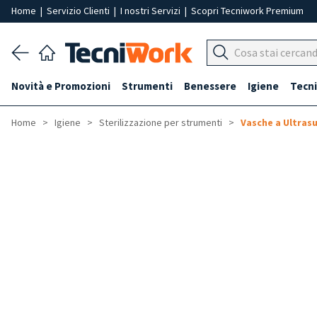
Home
|
Servizio Clienti
|
I nostri Servizi
|
Scopri Tecniwork Premium
Novità e Promozioni
Strumenti
Benessere
Igiene
Tecni
Home
Igiene
Sterilizzazione per strumenti
Vasche a Ultras