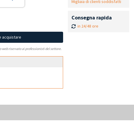
Migliaia di clienti soddisfatti
Consegna rapida
in 24/48 ore
e acquistare
to web riservato ai professionisti del settore.