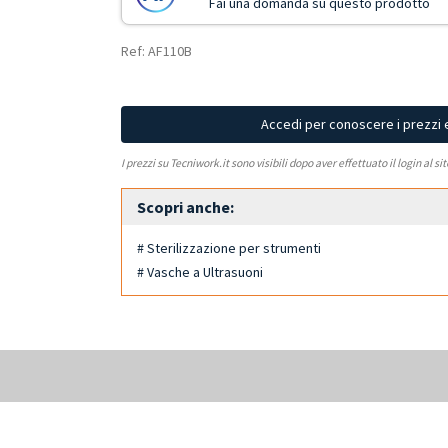
Fai una domanda su questo prodotto
Ref: AF110B
Accedi per conoscere i prezzi 
I prezzi su Tecniwork.it sono visibili dopo aver effettuato il login al si
Scopri anche:
# Sterilizzazione per strumenti
# Vasche a Ultrasuoni