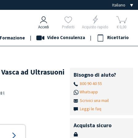
Accedi
Preferiti
Acquisto rapido
€ 0,00
|
Video Consulenza
|
Ricettario
Formazione
 Vasca ad Ultrasuoni
Bisogno di aiuto?
800 90 40 55
Whatsapp
8 l
Scrivici una mail
Leggi le faq
Acquista sicuro