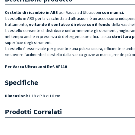
Cestello di ricambio in ABS
per Vasca ad Ultrasuoni
con manic
i.
Il cestello in ABS per la vaschetta ad ultrasuoni è un accessorio indispen
trattamento,
evitando il contatto diretto con il fondo
della vaschet
Il cestello consente di distribuire uniformemente gli strumenti, miglioran
nel tempo anche in presenza di detergenti specifici. La sua
struttura p
superficie degli strumenti.
Il cestello è essenziale per garantire una pulizia sicura, efficiente e unif
rimuovere facilmente il cestello dalla vasca grazie ai manici, rende più pra
Per Vasca Ultrasuoni Ref. AF110
Specifiche
Dimensioni:
L 18 x P 8 x H 6 cm
Prodotti Correlati