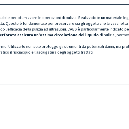
sabile per ottimizzare le operazioni di pulizia. Realizzato in un materiale le
ta. Questo è fondamentale per preservare sia gli oggetti che la vaschetta st
do l’efficacia della pulizia ad ultrasuoni. L’ABS è particolarmente indicato 
erforata assicura un'ottima circolazione del liquido
di pulizia, perme
orme. Utilizzarlo non solo protegge gli strumenti da potenziali danni, ma prolun
tico il risciacquo e l’asciugatura degli oggetti trattati.