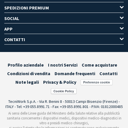
SPEDIZIONI PREMIUM
SOCIAL
APP
CONTATTI
Profilo aziendale
I nostri Servizi
Come acquistare
Condizioni di vendita
Domande frequenti
Contatti
Note legali
Privacy & Policy
Preferenze cookie
TecniWork S.p.A. - Via R. Benini 8 - 50013 Campi Bisenzio (Firenze) -
ITALY - Tel: +39 055.8991.71 - Fax: +39 055.8991.801 - P.IVA: 01812000485
Ai sensi delle Linee guida del Ministero della Salute relative alla pubblicità
sanitaria concernente i dispositivi medici, dispositivi medico-diagnostici in
vitro e presidi medico chirurgici,
si avvisa l'utente che le informazioni ivi contenute sono esclusivamente