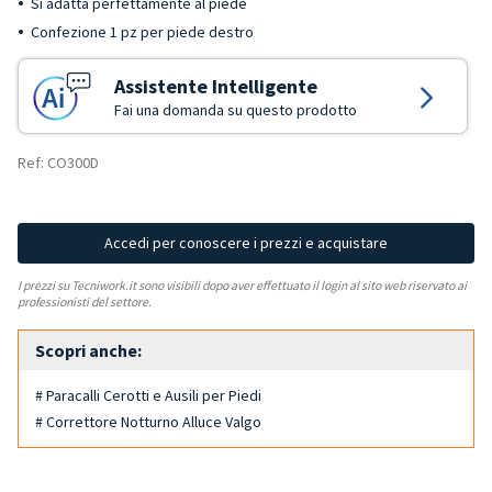
Si adatta perfettamente al piede
Confezione 1 pz per piede destro
Assistente Intelligente
Fai una domanda su questo prodotto
Ref: CO300D
Accedi per conoscere i prezzi e acquistare
I prezzi su Tecniwork.it sono visibili dopo aver effettuato il login al sito web riservato ai
professionisti del settore.
Scopri anche:
# Paracalli Cerotti e Ausili per Piedi
# Correttore Notturno Alluce Valgo