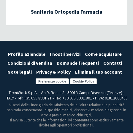
Sanitaria Ortopedia Farmacia
Profilo aziendale
I nostri Servizi
Come acquistare
Condizioni di vendita
Domande frequenti
Contatti
Note legali
Privacy & Policy
Elimina il tuo account
Preferenze cookie
TecniWork S.p.A. - Via R. Benini 8 - 50013 Campi Bisenzio (Firenze) -
ITALY - Tel: +39 055.8991.71 - Fax: +39 055.8991.801 - P.IVA: 01812000485
Ai sensi delle Linee guida del Ministero della Salute relative alla pubblicità
sanitaria concernente i dispositivi medici, dispositivi medico-diagnostici in
vitro e presidi medico chirurgici,
si avvisa l'utente che le informazioni ivi contenute sono esclusivamente
rivolte agli operatori professionali.