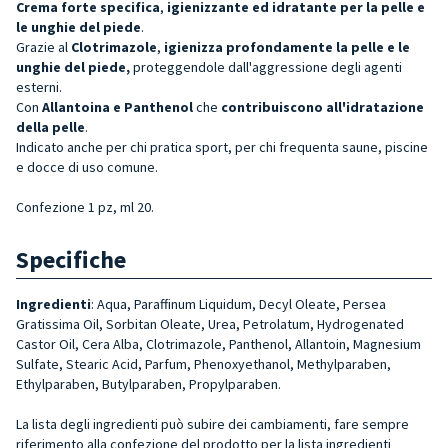
Crema forte specifica
,
igienizzante ed idratante per la pelle e
le unghie del piede
.
Grazie al
Clotrimazole
,
igienizza profondamente la pelle e le
unghie del piede,
proteggendole dall'aggressione degli agenti
esterni.
Con
Allantoina e Panthenol
che
contribuiscono all'idratazione
della pelle
.
Indicato anche per chi pratica sport, per chi frequenta saune, piscine
e docce di uso comune.
Confezione 1 pz, ml 20.
Specifiche
Ingredienti
: Aqua, Paraffinum Liquidum, Decyl Oleate, Persea
Gratissima Oil, Sorbitan Oleate, Urea, Petrolatum, Hydrogenated
Castor Oil, Cera Alba, Clotrimazole, Panthenol, Allantoin, Magnesium
Sulfate, Stearic Acid, Parfum, Phenoxyethanol, Methylparaben,
Ethylparaben, Butylparaben, Propylparaben.
La lista degli ingredienti può subire dei cambiamenti, fare sempre
riferimento alla confezione del prodotto per la lista ingredienti