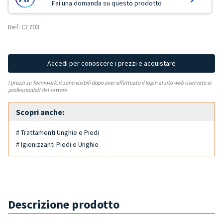
Fai una domanda su questo prodotto
Ref: CE703
Accedi per conoscere i prezzi e acquistare
I prezzi su Tecniwork.it sono visibili dopo aver effettuato il login al sito web riservato ai
professionisti del settore.
Scopri anche:
# Trattamenti Unghie e Piedi
# Igienizzanti Piedi e Unghie
Descrizione prodotto