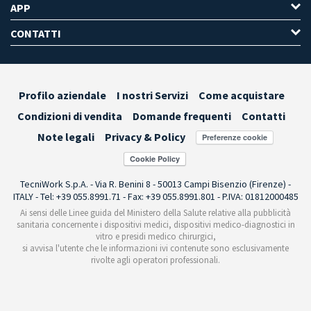
APP
CONTATTI
Profilo aziendale
I nostri Servizi
Come acquistare
Condizioni di vendita
Domande frequenti
Contatti
Note legali
Privacy & Policy
Preferenze cookie
TecniWork S.p.A. - Via R. Benini 8 - 50013 Campi Bisenzio (Firenze) -
ITALY - Tel: +39 055.8991.71 - Fax: +39 055.8991.801 - P.IVA: 01812000485
Ai sensi delle Linee guida del Ministero della Salute relative alla pubblicità
sanitaria concernente i dispositivi medici, dispositivi medico-diagnostici in
vitro e presidi medico chirurgici,
si avvisa l'utente che le informazioni ivi contenute sono esclusivamente
rivolte agli operatori professionali.