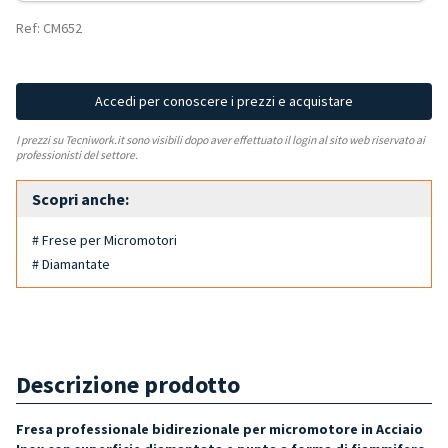
Ref: CM652
Accedi per conoscere i prezzi e acquistare
I prezzi su Tecniwork.it sono visibili dopo aver effettuato il login al sito web riservato ai
professionisti del settore.
Scopri anche:
# Frese per Micromotori
# Diamantate
Descrizione prodotto
Fresa professionale bidirezionale per micromotore in Acciaio