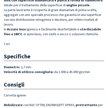
Inox con superficie diamantata e punta a forma di fiammifero
.
Ideale per il trattamento della superficie di
unghie piccole.
La parte lavorante è ricoperta di grani diamantati di prima scelta,
aggregati con uno speciale processo che garantisce una superficie
con una distribuzione omogenea e duratura, per ottimi risultati di
lavoro.
In
Acciaio Inox
igienico e facilmente disinfettabile e
sterilizzabile
fino a 180°C
: in autoclave, con stufe a secco o soluzioni chimiche.
1 pz
Specifiche
Diametro:
2,7 mm
Velocità di utilizzo consigliata:
da 1.000 a 45.000 giri/min
Consigli
Corretta igiene:
Nebulizzare
con Ref. CP709, ENZIMASEPT SPRAY,
pretrattante
per