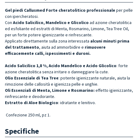
Gel piedi Callusmed Forte cheratolitico professionale
per pelle
con ipercheratosi.
Con
Acido Salicilico, Mandelico e Glicolico
ad azione cheratolitica
ed esfoliante ed estratti di Menta, Rosmarino, Limone, Tea Tree Oil,
per un forte potere igienizzante e rinfrescante.
Applicato direttamente sulla zona interessata
alcuni minuti prima
del trattamento
, aiuta ad ammorbidire e
rimuovere
efficacemente calli, ispessimenti e duroni.
Acido Salicilico 1,8 %, Acido Mandelico e Acido Glicolico
: forte
azione cheratolitica senza irritare o danneggiare la cute.
Olio Essenziale di Tea Tree
: potente igienizzante naturale, aiuta la
rimozione delle callosità e igienizza pelle e unghie.
Oli Essenziali di Menta, Limone e Rosmarino:
effetto igienizzante,
rinfrescante e deodorante.
Estratto di Aloe Biologico
: idratante e lenitivo.
Confezione 250 ml, pz 1.
Specifiche