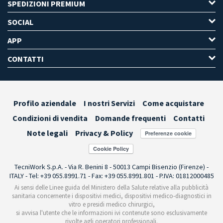
SPEDIZIONI PREMIUM
SOCIAL
APP
CONTATTI
Profilo aziendale
I nostri Servizi
Come acquistare
Condizioni di vendita
Domande frequenti
Contatti
Note legali
Privacy & Policy
Preferenze cookie
TecniWork S.p.A. - Via R. Benini 8 - 50013 Campi Bisenzio (Firenze) -
ITALY - Tel: +39 055.8991.71 - Fax: +39 055.8991.801 - P.IVA: 01812000485
Ai sensi delle Linee guida del Ministero della Salute relative alla pubblicità
sanitaria concernente i dispositivi medici, dispositivi medico-diagnostici in
vitro e presidi medico chirurgici,
si avvisa l'utente che le informazioni ivi contenute sono esclusivamente
rivolte agli operatori professionali.