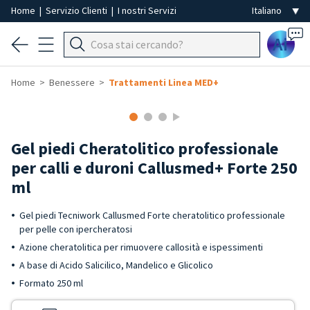
Home
|
Servizio Clienti
|
I nostri Servizi
Ai
Home
Benessere
Trattamenti Linea MED+
Gel piedi Cheratolitico professionale
per calli e duroni Callusmed+ Forte 250
ml
Gel piedi Tecniwork Callusmed Forte cheratolitico professionale
per pelle con ipercheratosi
Azione cheratolitica per rimuovere callosità e ispessimenti
A base di Acido Salicilico, Mandelico e Glicolico
Formato 250 ml