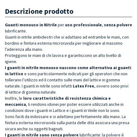
Descrizione prodotto
Guanti monouso in Nitrile
per
uso professionale
,
senza polvere
lubrificante.
Guanti in nitrile ambidestri che si adattano ad entrambe le mani, con
bordino e finitura esterna microruvida per migliorare al massimo
l’aderenza alla mano.
Proteggono le mani di chi lavora e garantiscono un alto livello di
igiene.
I guanti in nitrile monouso nascono come alternativa ai guanti
in lattice
e sono particolarmente indicati per gli operatori che non
tollerano l’utilizzo ed il contatto sulle mani del lattice in gomma
naturale. I guanti in nitrile sono infatti
Latex Free
, ovvero sono privi
di lattice di gomma naturale.
Inoltre, le
loro caratteristiche di resistenza chimica e
meccanica
, li rendono idonei per poter essere utilizzati anche in
condizioni dove i guanti in Lattice e i guanti in Vinile non lo sono.
Sono facili da indossare e si adattano perfettamente alla mano. La
finitura esterna microruvida sulla punta delle dita assicura una presa
sicura anche su oggetti bagnati.
I guanti in nitrile sono senza polvere
lubrificante: la polvere è