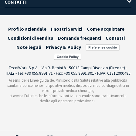
CONTATTI
Profilo aziendale
I nostri Servizi
Come acquistare
Condizioni di vendita
Domande frequenti
Contatti
Note legali
Privacy & Policy
Preferenze cookie
TecniWork S.p.A. - Via R. Benini 8 - 50013 Campi Bisenzio (Firenze) -
ITALY - Tel: +39 055.8991.71 - Fax: +39 055.8991.801 - P.IVA: 01812000485
Ai sensi delle Linee guida del Ministero della Salute relative alla pubblicità
sanitaria concernente i dispositivi medici, dispositivi medico-diagnostici in
vitro e presidi medico chirurgici,
si avvisa l'utente che le informazioni ivi contenute sono esclusivamente
rivolte agli operatori professionali.