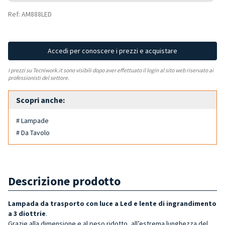
Ref: AM888LED
Accedi per conoscere i prezzi e acquistare
I prezzi su Tecniwork.it sono visibili dopo aver effettuato il login al sito web riservato ai
professionisti del settore.
Scopri anche:
# Lampade
# Da Tavolo
Descrizione prodotto
Lampada da trasporto con luce a Led e lente di ingrandimento
a 3 diottrie
.
Grazie alla dimensione e al peso ridotto, all’estrema lunghezza del