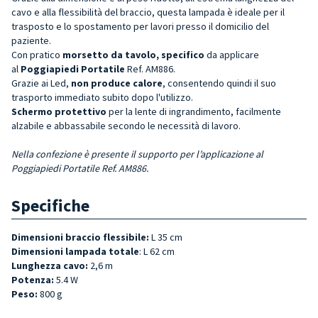
cavo e alla flessibilità del braccio, questa lampada è ideale per il
trasposto e lo spostamento per lavori presso il domicilio del
paziente.
Con pratico
morsetto da tavolo, specifico
da applicare
al
Poggiapiedi Portatile
Ref. AM886.
Grazie ai Led,
non produce calore
, consentendo quindi il suo
trasporto immediato subito dopo l'utilizzo.
Schermo protettivo
per la lente di ingrandimento, facilmente
alzabile e abbassabile secondo le necessità di lavoro.
Nella confezione è presente il supporto per l’applicazione al
Poggiapiedi Portatile
Ref. AM886.
Specifiche
Dimensioni braccio flessibile:
L 35 cm
Dimensioni lampada totale
: L 62 cm
Lunghezza cavo:
2,6 m
Potenza:
5.4 W
Peso:
800 g