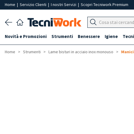
Home
|
Servizio Clienti
|
I nostri Servizi
|
Scopri Tecniwork Premium
Novità e Promozioni
Strumenti
Benessere
Igiene
Tecni
Home
Strumenti
Lame bisturi in acciaio inox monouso
Manici