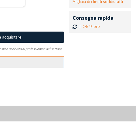
Migliaia di clienti soddisfatti
Consegna rapida
in 24/48 ore
e acquistare
to web riservato ai professionisti del settore.