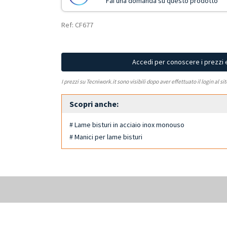
Fai una domanda su questo prodotto
Ref: CF677
Accedi per conoscere i prezzi 
I prezzi su Tecniwork.it sono visibili dopo aver effettuato il login al si
Scopri anche:
# Lame bisturi in acciaio inox monouso
# Manici per lame bisturi