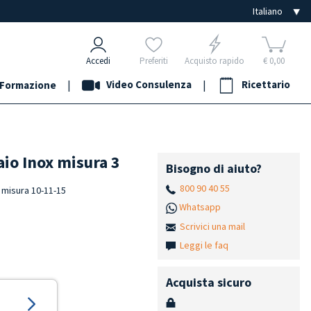
Accedi
Preferiti
Acquisto rapido
€ 0,00
|
Video Consulenza
|
Ricettario
Formazione
aio Inox misura 3
Bisogno di aiuto?
800 90 40 55
i misura 10-11-15
Whatsapp
e
Scrivici una mail
Leggi le faq
Acquista sicuro