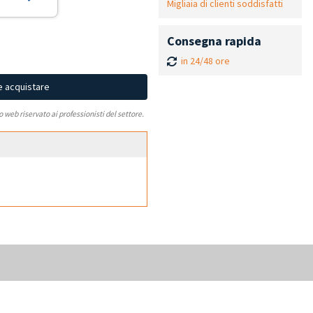
Migliaia di clienti soddisfatti
Consegna rapida
in 24/48 ore
e acquistare
to web riservato ai professionisti del settore.