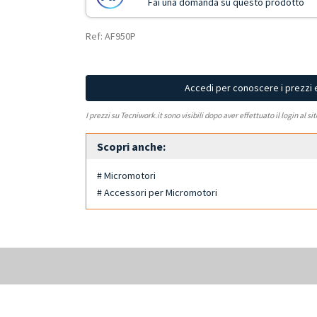
Fai una domanda su questo prodotto
Ref: AF950P
Accedi per conoscere i prezzi 
I prezzi su Tecniwork.it sono visibili dopo aver effettuato il login al si
Scopri anche:
# Micromotori
# Accessori per Micromotori