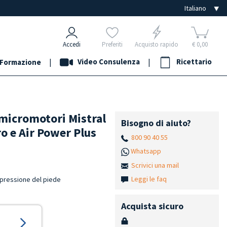
Accedi
Preferiti
Acquisto rapido
€ 0,00
|
Video Consulenza
|
Ricettario
Formazione
 micromotori Mistral
Bisogno di aiuto?
o e Air Power Plus
800 90 40 55
Whatsapp
Scrivici una mail
Leggi le faq
 pressione del piede
Acquista sicuro