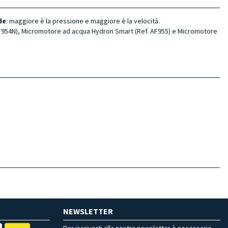
de
: maggiore è la pressione e maggiore è la velocità.
AF954N), Micromotore ad acqua Hydron Smart (Ref. AF955) e Micromotore
NEWSLETTER
Per iscriverti alla nostra newsletter è necessario