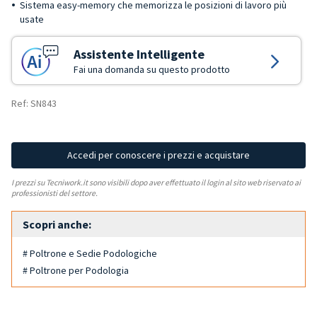
Sistema easy-memory che memorizza le posizioni di lavoro più
usate
Assistente Intelligente
Fai una domanda su questo prodotto
Ref: SN843
Accedi per conoscere i prezzi e acquistare
I prezzi su Tecniwork.it sono visibili dopo aver effettuato il login al sito web riservato ai
professionisti del settore.
Scopri anche:
# Poltrone e Sedie Podologiche
# Poltrone per Podologia