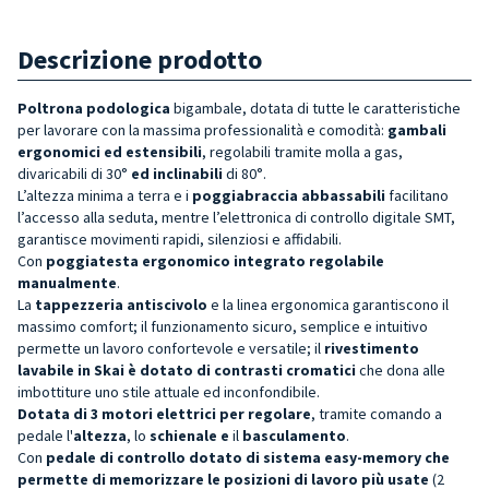
Descrizione prodotto
Poltrona podologica
bigambale, dotata di tutte le caratteristiche
per lavorare con la massima professionalità e comodità:
gambali
ergonomici ed estensibili
, regolabili tramite molla a gas,
divaricabili di 30°
ed inclinabili
di 80°.
L’altezza minima a terra e i
poggiabraccia abbassabili
facilitano
l’accesso alla seduta, mentre l’elettronica di controllo digitale SMT,
garantisce movimenti rapidi, silenziosi e affidabili.
Con
poggiatesta ergonomico integrato regolabile
manualmente
.
La
tappezzeria antiscivolo
e la linea ergonomica garantiscono il
massimo comfort; il funzionamento sicuro, semplice e intuitivo
permette un lavoro confortevole e versatile; il
r
ivestimento
lavabile in Skai è dotato di contrasti cromatici
che dona alle
imbottiture uno stile attuale ed inconfondibile.
Dotata di 3 motori elettrici per regolare
, tramite comando a
pedale l'
altezza
, lo
schienale e
il
basculamento
.
Con
pedale di controllo dotato di sistema easy-memory che
permette di memorizzare le posizioni di lavoro più usate
(2