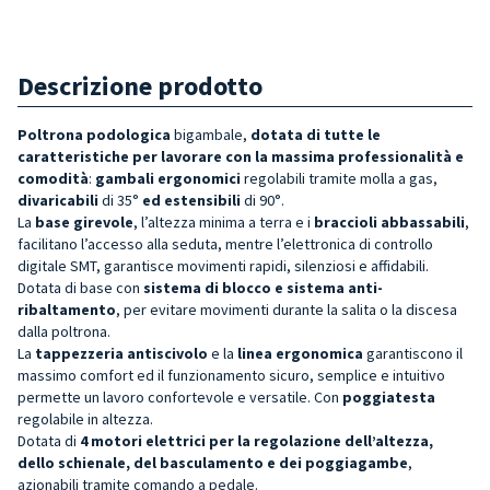
Descrizione prodotto
Poltrona podologica
bigambale,
dotata di tutte le
caratteristiche per lavorare con la massima professionalità e
comodità
:
gambali ergonomici
regolabili tramite molla a gas,
divaricabili
di 35°
ed estensibili
di 90°.
La
base girevole
, l’altezza minima a terra e i
braccioli abbassabili
,
facilitano l’accesso alla seduta, mentre l’elettronica di controllo
digitale SMT, garantisce movimenti rapidi, silenziosi e affidabili.
Dotata di base con
sistema di blocco e sistema anti-
ribaltamento
, per evitare movimenti durante la salita o la discesa
dalla poltrona.
La
tappezzeria antiscivolo
e
la
linea ergonomica
garantiscono il
massimo comfort ed il funzionamento sicuro, semplice e intuitivo
permette un lavoro confortevole e versatile. Con
poggiatesta
regolabile in altezza.
Dotata di
4
motori elettrici per la regolazione dell’altezza,
dello schienale, del basculamento e dei poggiagambe
,
azionabili tramite comando a pedale.