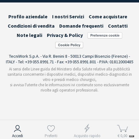
Profilo aziendale
I nostri Servizi
Come acquistare
Condizioni di vendita
Domande frequenti
Contatti
Note legali
Privacy & Policy
Preferenze cookie
TecniWork S.p.A. - Via R. Benini 8 - 50013 Campi Bisenzio (Firenze) -
ITALY - Tel: +39 055.8991.71 - Fax: +39 055.8991.801 - P.IVA: 01812000485
Ai sensi delle Linee guida del Ministero della Salute relative alla pubblicità
sanitaria concernente i dispositivi medici, dispositivi medico-diagnostici in
vitro e presidi medico chirurgici,
si avvisa l'utente che le informazioni ivi contenute sono esclusivamente
rivolte agli operatori professionali.
Informativa sulla raccolta
Accedi
Preferiti
Acquisto rapido
€ 0,00