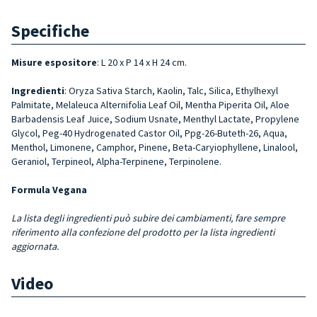
Specifiche
Misure espositore
: L 20 x P 14 x H 24 cm.
Ingredienti
: Oryza Sativa Starch, Kaolin, Talc, Silica, Ethylhexyl
Palmitate, Melaleuca Alternifolia Leaf Oil, Mentha Piperita Oil, Aloe
Barbadensis Leaf Juice, Sodium Usnate, Menthyl Lactate, Propylene
Glycol, Peg-40 Hydro­genated Castor Oil, Ppg-26-Buteth-26, Aqua,
Menthol, Limonene, Camphor, Pinene, Beta-Caryiophyllene, Lina­lool,
Geraniol, Terpineol, Alpha-Terpinene, Terpinolene.
Formula Vegana
La lista degli ingredienti può subire dei cambiamenti, fare sempre
riferimento alla confezione del prodotto per la lista ingredienti
aggiornata.
Video