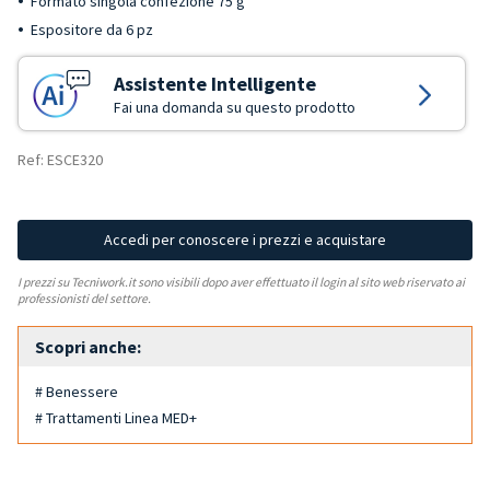
Formato singola confezione 75 g
Espositore da 6 pz
Assistente Intelligente
Fai una domanda su questo prodotto
Ref: ESCE320
Accedi per conoscere i prezzi e acquistare
I prezzi su Tecniwork.it sono visibili dopo aver effettuato il login al sito web riservato ai
professionisti del settore.
Scopri anche:
# Benessere
# Trattamenti Linea MED+