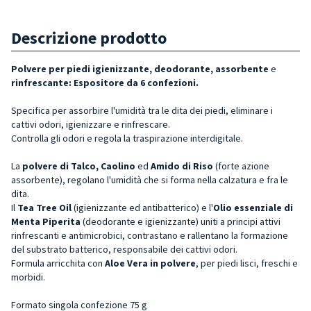
Descrizione prodotto
Polvere per piedi
igienizzante, deodorante, assorbente
e
rinfrescante: Espositore da 6 confezioni.
Specifica per assorbire l'umidità tra le dita dei piedi, eliminare i
cattivi odori, igienizzare e rinfrescare.
Controlla gli odori e regola la traspirazione interdigitale.
La
polvere di Talco, Caolino
ed
Amido di Riso
(forte azione
assorbente), regolano l'umidità che si forma nella calzatura e fra le
dita.
Il
Tea Tree Oil
(igienizzante ed antibatterico) e l'
Olio essenziale di
Menta Piperita
(deodorante e igienizzante) uniti a principi attivi
rinfrescanti e antimicrobici, contrastano e rallentano la formazione
del substrato batterico, responsabile dei cattivi odori.
Formula arricchita con
Aloe Vera in polvere
, per piedi lisci, freschi e
morbidi.
Formato
singola confezione
75 g