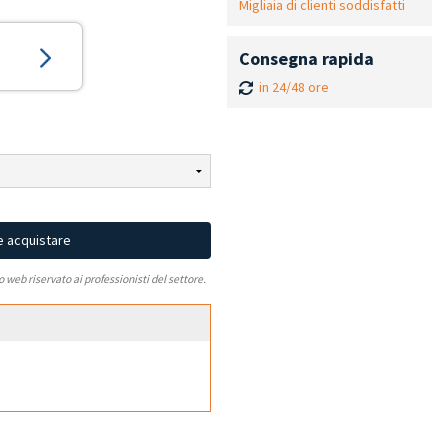
Migliaia di clienti soddisfatti
Consegna rapida
in 24/48 ore
e acquistare
to web riservato ai professionisti del settore.