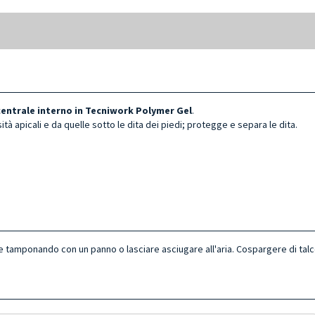
 centrale interno in Tecniwork Polymer Gel
.
osità apicali e da quelle sotto le dita dei piedi; protegge e separa le dita.
 tamponando con un panno o lasciare asciugare all'aria. Cospargere di talco