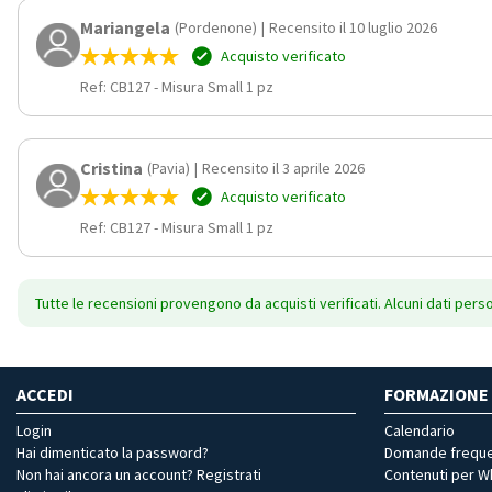
Mariangela
(Pordenone)
|
Recensito il 10 luglio 2026
Acquisto verificato
Ref: CB127
-
Misura Small 1 pz
Cristina
(Pavia)
|
Recensito il 3 aprile 2026
Acquisto verificato
Ref: CB127
-
Misura Small 1 pz
Tutte le recensioni provengono da acquisti verificati. Alcuni dati pers
ACCEDI
FORMAZIONE
Login
Calendario
Hai dimenticato la password?
Domande freque
Non hai ancora un account? Registrati
Contenuti per 