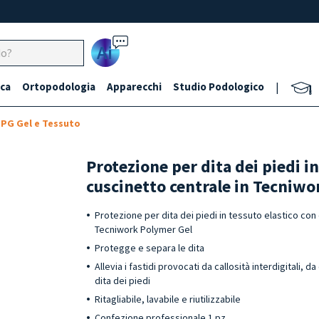
Ai
ca
Ortopodologia
Apparecchi
Studio Podologico
|
TPG Gel e Tessuto
Protezione per dita dei piedi i
cuscinetto centrale in Tecniwo
Protezione per dita dei piedi in tessuto elastico con
Tecniwork Polymer Gel
Protegge e separa le dita
Allevia i fastidi provocati da callosità interdigitali, da
dita dei piedi
Ritagliabile, lavabile e riutilizzabile
Confezione professionale 1 pz