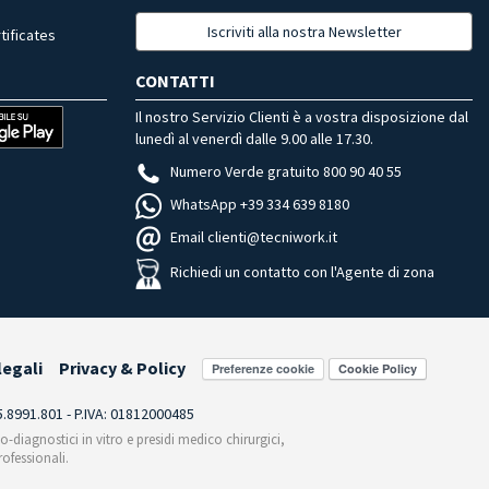
Iscriviti alla nostra Newsletter
tificates
CONTATTI
Il nostro Servizio Clienti è a vostra disposizione dal
lunedì al venerdì dalle 9.00 alle 17.30.
Numero Verde gratuito 800 90 40 55
WhatsApp +39 334 639 8180
Email clienti@tecniwork.it
Richiedi un contatto con l'Agente di zona
legali
Privacy & Policy
Preferenze cookie
55.8991.801 - P.IVA: 01812000485
co-diagnostici in vitro e presidi medico chirurgici,
ofessionali.