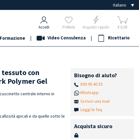
Accedi
Preferiti
Acquisto rapido
€ 0,00
|
Video Consulenza
|
Ricettario
Formazione
n tessuto con
Bisogno di aiuto?
rk Polymer Gel
800 90 40 55
Whatsapp
 cuscinetto centrale interno in
Scrivici una mail
Leggi le faq
 callosità apicali e da quelle sotto le
Acquista sicuro