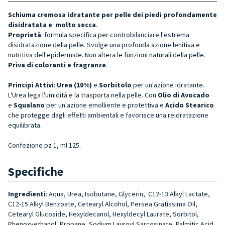
Schiuma cremosa idratante per pelle dei piedi profondamente
disidratata e molto secca
.
Proprietà
: formula specifica per controbilanciare l'estrema
disidratazione della pelle. Svolge una profonda azione lenitiva e
nutritiva dell'epidermide. Non altera le funzioni naturali della pelle.
Priva di coloranti e fragranze
.
Principi Attivi
:
Urea (10%)
e
Sorbitolo
per un'azione idratante.
L'Urea lega l'umidità e la trasporta nella pelle. Con
Olio di Avocado
e
Squalano
per un'azione emolliente e protettiva e
Acido Stearico
che protegge dagli effetti ambientali e favorisce una reidratazione
equilibrata.
Confezione pz 1, ml 125.
Specifiche
Ingredienti
: Aqua, Urea, Isobutane, Glycerin, C12-13 Alkyl Lactate,
C12-15 Alkyl Benzoate, Cetearyl Alcohol, Persea Gratissima Oil,
Cetearyl Glucoside, Hexyldecanol, Hexyldecyl Laurate, Sorbitol,
Phenoxyethanol, Propane, Sodium Lauroyl Sarcosinate, Palmitic Acid,