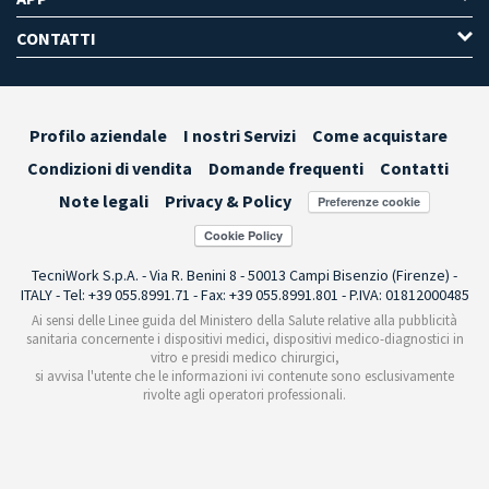
CONTATTI
Profilo aziendale
I nostri Servizi
Come acquistare
Condizioni di vendita
Domande frequenti
Contatti
Note legali
Privacy & Policy
Preferenze cookie
TecniWork S.p.A. - Via R. Benini 8 - 50013 Campi Bisenzio (Firenze) -
ITALY - Tel: +39 055.8991.71 - Fax: +39 055.8991.801 - P.IVA: 01812000485
Ai sensi delle Linee guida del Ministero della Salute relative alla pubblicità
sanitaria concernente i dispositivi medici, dispositivi medico-diagnostici in
vitro e presidi medico chirurgici,
si avvisa l'utente che le informazioni ivi contenute sono esclusivamente
rivolte agli operatori professionali.